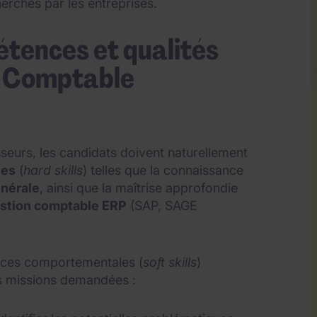
herchés par les entreprises.
étences et qualités
r Comptable
seurs, les candidats doivent naturellement
ues
(
hard skills
) telles que la connaissance
énérale
, ainsi que la maîtrise approfondie
gestion comptable ERP
(SAP, SAGE
nces comportementales (
soft skills
)
es missions demandées :