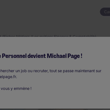
Ca
t
/
Fiches Métiers
/
Les métiers Finance & Comptabilité
rnisseurs - Fiche 
 Personnel devient Michael Page !
hercher un job ou recruter, tout se passe maintenant sur
elpage.fr.
 vous y emmène !