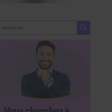
étier, Secteur, Mot-clé…
Vous cherchez à