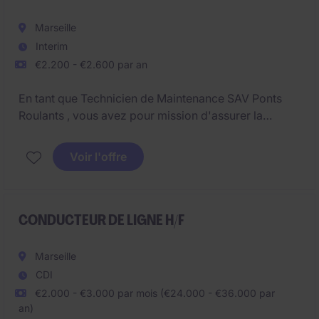
Marseille
Interim
€2.200 - €2.600 par an
En tant que Technicien de Maintenance SAV Ponts
Roulants , vous avez pour mission d'assurer la
maintenance préventive et curative d'un parc
d'engins de levage ( ponts roulants, palans, treuils...)
Voir l'offre
CONDUCTEUR DE LIGNE H/F
Marseille
CDI
€2.000 - €3.000 par mois (€24.000 - €36.000 par
an)