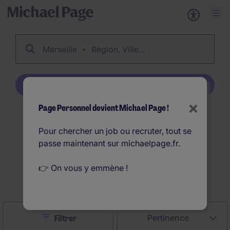
Marseille
Région, Ville...
Créer une alerte emploi
×
Page Personnel devient Michael Page !
91
Offres d'emploi
Pour chercher un job ou recruter, tout se
Marseille en France
passe maintenant sur michaelpage.fr.
👉 On vous y emmène !
Créer une alerte emploi
Close
Pertinence
Filtrer