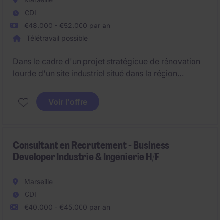
CDI
€48.000 - €52.000 par an
Télétravail possible
Dans le cadre d'un projet stratégique de rénovation
lourde d'un site industriel situé dans la région
marseillaise, nous recherchons un(e)
Conducteur(trice) de Travaux Principal(e) en Génie
Voir l'offre
Civil / Gros Œuvre.
Consultant en Recrutement - Business
Developer Industrie & Ingénierie H/F
Marseille
CDI
€40.000 - €45.000 par an