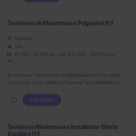
garantir la bonne exécution des tâches techniques et
organisationnelles au sein de votre équipe.
Technicien de Maintenance Polyvalent H/F
Marseille
CDI
€1.900 - €2.300 par mois (€22.800 - €27.600 par
an)
En tant que Technicien de Maintenance Polyvalent,
vous avez pour mission d'assurer la maintenance
électrique sur un panel d'équipements.
Voir l'offre
Technicien Maintenance Installateur Monte
Escaliers H/F