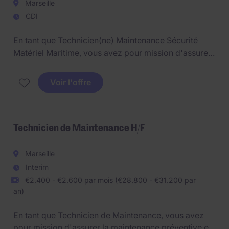
Marseille
CDI
En tant que Technicien(ne) Maintenance Sécurité
Matériel Maritime, vous avez pour mission d'assurer
le bon fonctionnement de l'ensemble du matériel à
bord de différents navires (bateaux, frégate,
Voir l'offre
paquebot) sur des systèmes incendie et sauvetage
entre le port autonome de Marseille, FOS et Lavera.
Technicien de Maintenance H/F
Marseille
Interim
€2.400 - €2.600 par mois (€28.800 - €31.200 par
an)
En tant que Technicien de Maintenance, vous avez
pour mission d'assurer la maintenance préventive et