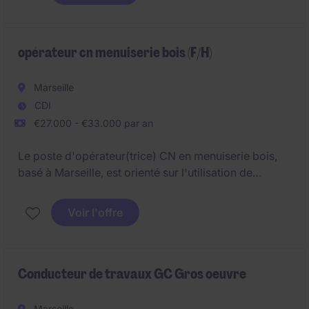
opérateur cn menuiserie bois (F/H)
Marseille
CDI
€27.000 - €33.000 par an
Le poste d'opérateur(trice) CN en menuiserie bois,
basé à Marseille, est orienté sur l'utilisation de
machines à commande numérique pour la fabrication
de produits en bois. Ce rôle exige des compétences
Voir l'offre
techniques précises dans le domaine de l'ingénierie
et de la fabrication.
Conducteur de travaux GC Gros oeuvre
Marseille