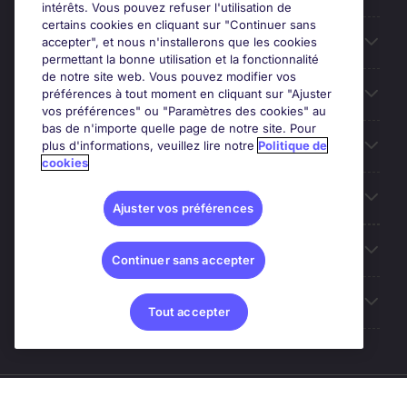
intérêts. Vous pouvez refuser l'utilisation de
commerce.
certains cookies en cliquant sur "Continuer sans
Entreprises
accepter", et nous n'installerons que les cookies
Explorez Nos Offres d'Emploi à Marseille
permettant la bonne utilisation et la fonctionnalité
de notre site web. Vous pouvez modifier vos
Contact
Chez Michael Page, nos consultants en recrutement
préférences à tout moment en cliquant sur "Ajuster
vos préférences" ou "Paramètres des cookies" au
vous accompagnent pour vous aider à trouver le
bas de n'importe quelle page de notre site. Pour
poste qui correspond parfaitement à vos
Les avis Google
plus d'informations, veuillez lire notre
Politique de
compétences et à vos aspirations professionnelles.
cookies
Ne manquez pas l'opportunité de faire progresser
Nos offres d'emploi
votre
carrière à Marseille
, explorez vite nos offres
Ajuster vos préférences
d'emploi et postulez en quelques clics. Vous
pouvez filtrer les offres par secteur, type de contrat
A propos
Continuer sans accepter
(CDI, CDD, intérim), télétravail ; et expérience
requise pour trouver l'emploi qui correspond à vos
Sites du Groupe
ambitions professionnelles.
Tout accepter
Offres d’emploi à Marseille – FAQ
Quels sont les secteurs qui recrutent à Marseille ?
© Michael Page (2024)