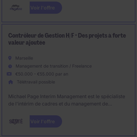
83.Poste idéalement basé à Marseille ou Nice.
Voir l'offre
Contrôleur de Gestion H/F - Des projets à forte
valeur ajoutée
Marseille
Management de transition / Freelance
€50.000 - €55.000 par an
Télétravail possible
Michael Page Interim Management est le spécialiste
de l'intérim de cadres et du management de
transition. Nous accompagnons nos clients sur des
missions de transformation, de remplacement ou
Voir l'offre
d'amélioration de la performance.