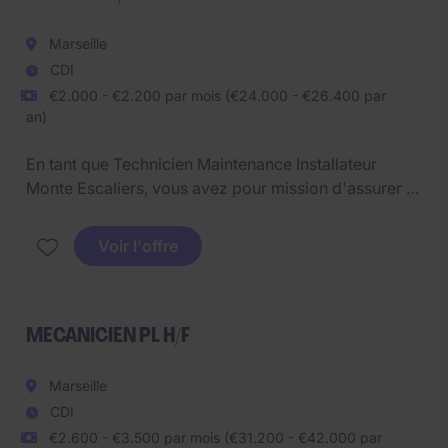
Marseille
CDI
€2.000 - €2.200 par mois (€24.000 - €26.400 par
an)
En tant que Technicien Maintenance Installateur
Monte Escaliers, vous avez pour mission d'assurer la
maintenance préventive et curative sur un périmètre
à gérer.
Voir l'offre
MECANICIEN PL H/F
Marseille
CDI
€2.600 - €3.500 par mois (€31.200 - €42.000 par