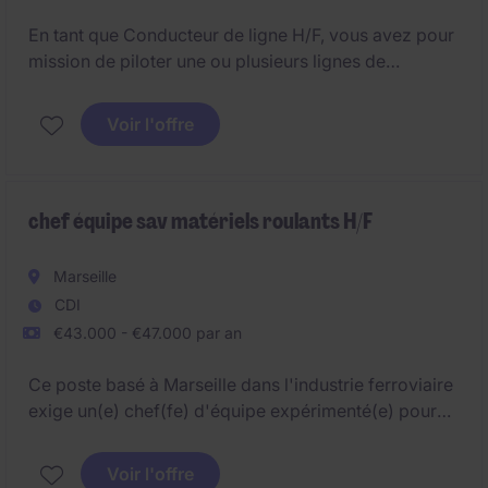
En tant que Conducteur de ligne H/F, vous avez pour
mission de piloter une ou plusieurs lignes de
production dans le respect du programme établi.
Voir l'offre
chef équipe sav matériels roulants H/F
Marseille
CDI
€43.000 - €47.000 par an
Ce poste basé à Marseille dans l'industrie ferroviaire
exige un(e) chef(fe) d'équipe expérimenté(e) pour
superviser et coordonner les activités liées aux
matériels roulants. Vous serez responsable de
Voir l'offre