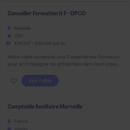
Conseiller Formation H/F - OPCO
Marseille
CDD
€36.000 - €38.000 par an
Notre client recherche un·e Conseiller·ère Formation
pour accompagner les entreprises dans leurs enjeux
emploi-compétences sur le secteur de Marseille.
Voir l'offre
Le poste vise à développer l'offre de services et
soutenir la stratégie de formation au sein du secteur
des OPCO.
Comptable Auxiliaire Marseille
France
Interim