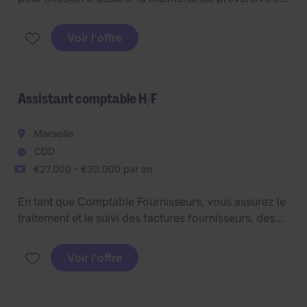
curative sur l'ensemble du bâtiment dans le respect
des règles de qualité/sécurité et des bonnes
Voir l'offre
pratiques du bâtiment.
Assistant comptable H/F
Marseille
CDD
€27.000 - €30.000 par an
En tant que Comptable Fournisseurs, vous assurez le
traitement et le suivi des factures fournisseurs, des
notes de frais et des opérations comptables
associées. Vous participez également aux clôtures
Voir l'offre
mensuelles et garantissez la fiabilité des informations
transmises aux différents services de l'entreprise.