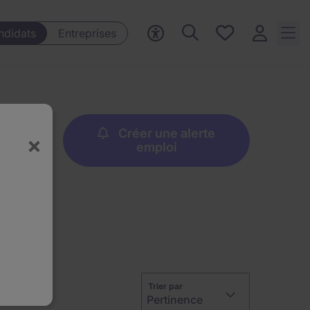
Mes offres, 0
ndidats
Entreprises
Offres
sauvegardées
Créer une alerte
×
emploi
Trier par
Pertinence