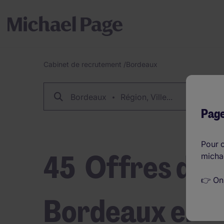
Cabinet de recrutement
/
Bordeaux
Fil
d'Ariane
Bordeaux
Région, Ville...
Page
Pour c
45
Offres d'e
micha
👉 On
Bordeaux en F