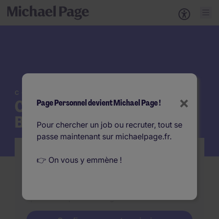
CONTACTEZ-NOUS
×
Cabinet de recrutement
Page Personnel devient Michael Page !
Bordeaux
Pour chercher un job ou recruter, tout se
passe maintenant sur michaelpage.fr.
Vous recherchez à recruter à Bordeaux
👉 On vous y emmène !
Vous avez un besoin de recrutement ? Prenez
contact avec l'un de nos consultants
spécialisés pour échanger sur votre besoin.