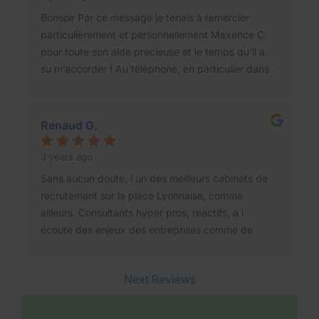
Bonsoir Par ce message je tenais à remercier
particulièrement et personnellement Maxence C.
pour toute son aide précieuse et le temps qu’il a
su m’accorder ! Au téléphone, en particulier dans
ses locaux … Encore mille mercis ! & Je suis
convaincu que cela va fonctionner Joyeuses fêtes
à toute l’équipe
Renaud G.
3 years ago
Sans aucun doute, l un des meilleurs cabinets de
recrutement sur la place Lyonnaise, comme
ailleurs. Consultants hyper pros, reactifs, a l
écoute des enjeux des entreprises comme de
ceux des candidats pour obtenir le matching idéal.
Next Reviews