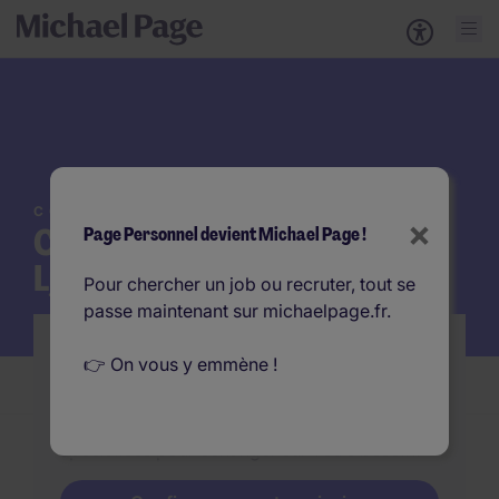
CONTACTEZ-NOUS
×
Cabinet de recrutement
Page Personnel devient Michael Page !
Lyon
Pour chercher un job ou recruter, tout se
passe maintenant sur michaelpage.fr.
Vous cherchez à recruter
👉 On vous y emmène !
Vous recrutez ? Contactez-nous
Vous avez un projet de recrutement ? Prenez
contact avec l'un de nos consultants
spécialisés pour échanger sur votre besoin.