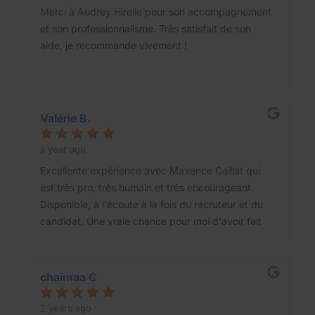
Merci à Audrey Hirelle pour son accompagnement
et son professionnalisme. Très satisfait de son
aide, je recommande vivement !
Valérie B.
a year ago
Excellente expérience avec Maxence Caillat qui
est très pro, très humain et très encourageant.
Disponible, à l'écoute à la fois du recruteur et du
candidat. Une vraie chance pour moi d'avoir fait
sa connaissance et de l'avoir désormais dans mon
réseau. Je vous recommande les services de son
cabinet et la collaboration avec Maxence les yeux
chaïmaa C
fermés !
2 years ago