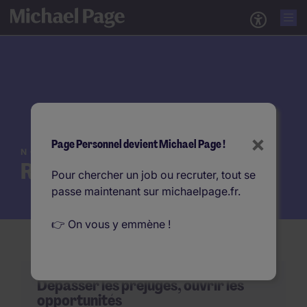
×
Page Personnel devient Michael Page !
NOTRE EXPERTISE
Recrutement Handicap
Pour chercher un job ou recruter, tout se
passe maintenant sur michaelpage.fr.
👉 On vous y emmène !
Dépasser les préjugés, ouvrir les
opportunités