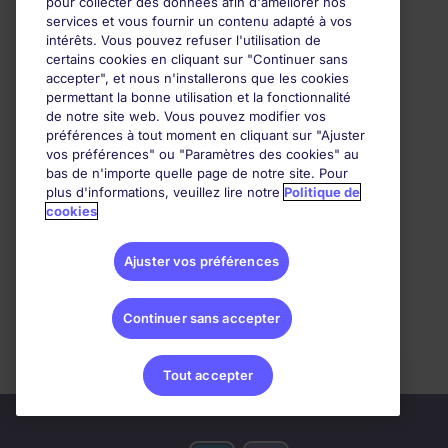
pour collecter des données afin d'améliorer nos
services et vous fournir un contenu adapté à vos
intérêts. Vous pouvez refuser l'utilisation de
certains cookies en cliquant sur "Continuer sans
accepter", et nous n'installerons que les cookies
permettant la bonne utilisation et la fonctionnalité
de notre site web. Vous pouvez modifier vos
préférences à tout moment en cliquant sur "Ajuster
vos préférences" ou "Paramètres des cookies" au
bas de n'importe quelle page de notre site. Pour
plus d'informations, veuillez lire notre
Politique de
cookies
Comment la crise transforme
l’organisation du travail
Ajuster vos préférences
Décryptage du « monde d’après » par les
décisionnaires RH
Continuer sans accepter
Tout accepter