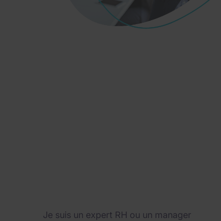
Seul 1 commercial sur 2 est s
La package salarial est un véritable critè
etc.), son niveau d'expérience ou son secteu
Rémunération fixe, vari
Accédez à notre étude de rémunération 2
fonctions commerciales : Technico-commerc
Ingénieur commercial/Account manager, C
manager/Directeur régional/Directeur des v
Je suis un expert RH ou un manager