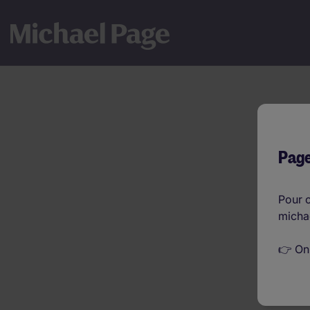
Rémunération des fo
Page
Pour c
micha
👉 On