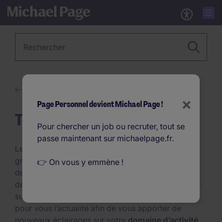
Métier, Secteur, Mot-clé…
Conseils en recrutement
×
Page Personnel devient Michael Page !
Tendances RH
Pour chercher un job ou recruter, tout se
passe maintenant sur michaelpage.fr.
Le
marché de l’emploi
évolue et fait face à de
grandes mutations. Chaque année apporte son lot
👉 On vous y emmène !
de
nouveautés
et de
tendances
, qu’il est impératif
de suivre, afin de conserver une longueur d’avance
sur le marché. Michael Page décortique et analyse
pour vous l’actualité afin de vous apporter de
nouveaux éclairages sur votre
domaine d’activité
.