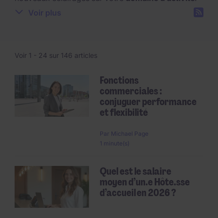
Restez informé sur les secteurs qui recrutent, les
Voir plus
profils les plus recherchés et les niveaux de
rémunérations grâce à nos conseils d’experts.
Voir 1 -
24
sur 146 articles
Fonctions
commerciales :
Pagination
conjuguer performance
et flexibilité
Par
Michael Page
1 minute(s)
Quel est le salaire
moyen d’un.e Hôte.sse
d’accueil en 2026 ?