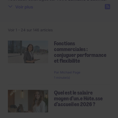
Restez informé sur les secteurs qui recrutent, les
Voir plus
profils les plus recherchés et les niveaux de
rémunérations grâce à nos conseils d’experts.
Voir 1 -
24
sur 146 articles
Fonctions
commerciales :
Pagination
conjuguer performance
et flexibilité
Par
Michael Page
1 minute(s)
Quel est le salaire
moyen d’un.e Hôte.sse
d’accueil en 2026 ?