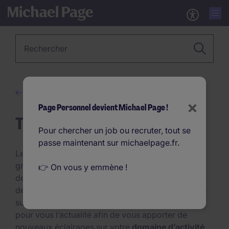
Métier, Secteur, Mot-clé…
Conseils en recrutement
×
Page Personnel devient Michael Page !
Tendances RH
Pour chercher un job ou recruter, tout se
passe maintenant sur michaelpage.fr.
Le
marché de l’emploi
évolue et fait face à de
grandes mutations. Chaque année apporte son lot
👉 On vous y emmène !
de
nouveautés
et de
tendances
, qu’il est impératif
de suivre, afin de conserver une longueur d’avance
sur le marché. Michael Page décortique et analyse
pour vous l’actualité afin de vous apporter de
nouveaux éclairages sur votre
domaine d’activité
.