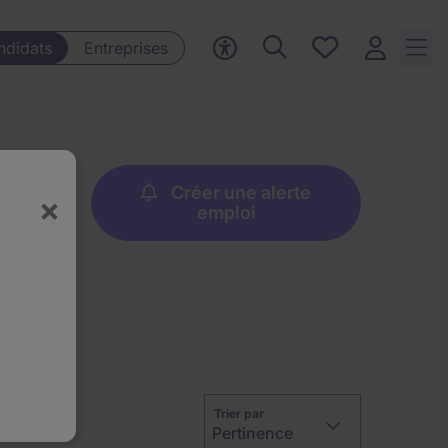
Mes offres, 0
ndidats
Entreprises
Offres
sauvegardées
Créer une alerte
×
emploi
Trier par
Pertinence