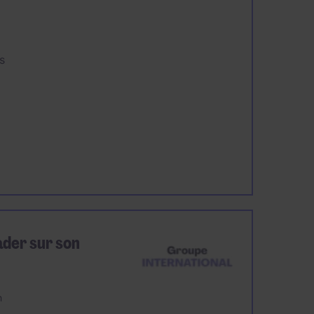
s
ader sur son
n