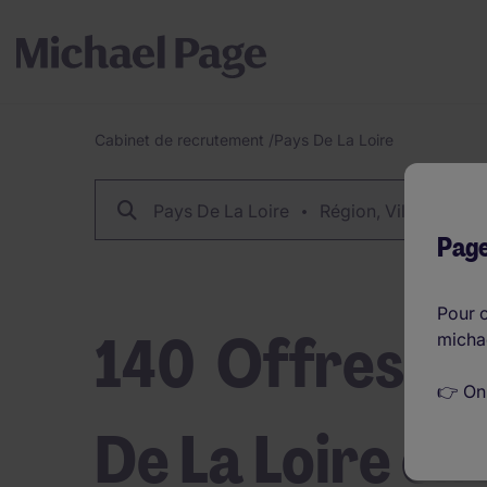
Cabinet de recrutement
/
Pays De La Loire
Fil
d'Ariane
Pays De La Loire
Région, Ville...
Page
Pour c
140
Offres d'
micha
👉 On
De La Loire en