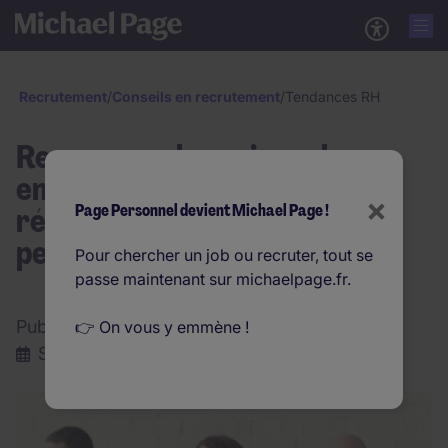
Recrutement
/
Conseils en recrutement
/
Tendances RH
Ressources humaines : les
enjeux d’attraction et de
×
rétention des talents
Page Personnel devient Michael Page !
perdurent
Pour chercher un job ou recruter, tout se
passe maintenant sur michaelpage.fr.
Publié par:
Michael Page
👉 On vous y emmène !
Septembre 2019
|
4 minute(s)