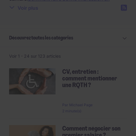
entretien ?
Comment négocier son salaire ?
Voir plus
Comment écrire une lettre de motivation efficace ?
Retrouvez ici toutes les astuces de Michael Page
pour optimiser votre candidature, mettre votre CV
et lettre de motivation en valeur mais aussi faire la
Découvrez toutes les catégories
différence en entretien ou encore rebondir après un
refus de candidature.
Voir 1 -
24
sur 123 articles
CV, entretien :
comment mentionner
Pagination
une RQTH ?
Par
Michael Page
2 minute(s)
Comment négocier son
premier salaire ?