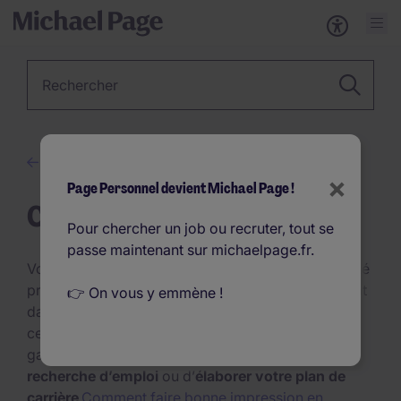
Métier, Secteur, Mot-clé…
Conseils en recrutement
×
Page Personnel devient Michael Page !
Carrière
Pour chercher un job ou recruter, tout se
passe maintenant sur michaelpage.fr.
Vous êtes à la recherche d’une nouvelle opportunité
professionnelle ou vous vous trouvez à un tournant
👉 On vous y emmène !
dans votre carrière ? Afin d’aborder sereinement
ces nouvelles étapes, découvrez nos conseils à
garder à l’esprit au moment d’
organiser votre
recherche d’emploi
ou d’
élaborer votre plan de
carrière
.
Comment faire bonne impression en