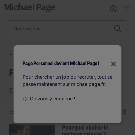
Métier, Secteur, Mot-clé…
Cabinet de recrutement
×
Page Personnel devient Michael Page !
Futur du travail
Pour chercher un job ou recruter, tout se
passe maintenant sur michaelpage.fr.
👉 On vous y emmène !
Voir 1 -
3
sur 3 articles
Pourquoi choisir le
portage salarial ?