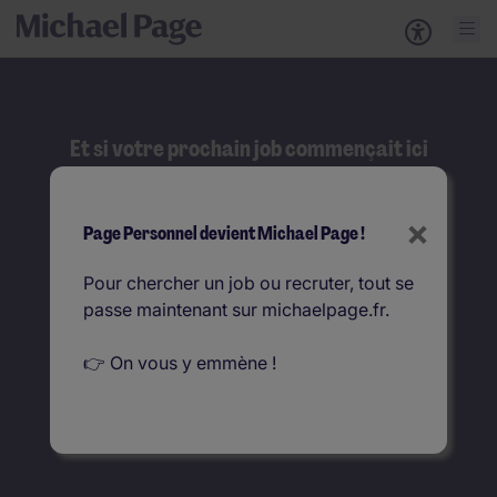
Et si votre prochain job commençait ici
?
Rechercher
×
Page Personnel devient Michael Page !
Que recherchez-vous ?
Pour chercher un job ou recruter, tout se
passe maintenant sur michaelpage.fr.
Où ?
👉 On vous y emmène !