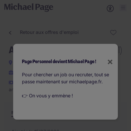
Retour aux offres d'emploi
Assistante d'exploitation (F/H)
×
Page Personnel devient Michael Page !
Eguilles
CDI
Pour chercher un job ou recruter, tout se
passe maintenant sur michaelpage.fr.
€29.000 - €34.500 par
an
👉 On vous y emmène !
Poste et missions
Résumé
Offres similaires