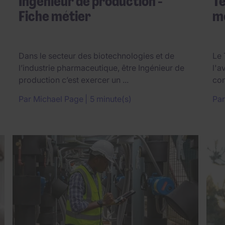
Ingénieur de production -
Te
Fiche métier
m
Dans le secteur des biotechnologies et de
Le 
l’industrie pharmaceutique, être Ingénieur de
l'a
production c’est exercer un ...
con
Par
Michael Page
5 minute(s)
Pa