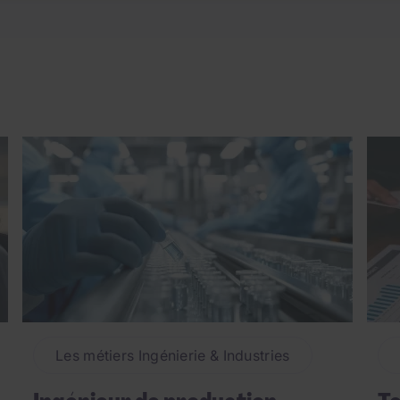
 émergentes telles que l'intelligence artificielle, l'Internet d
e dont ces métiers sont exercés, ce qui nécessite une évoluti
Les métiers Ingénierie & Industries