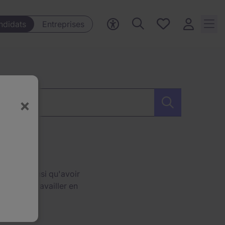
Mes offres, 0
ndidats
Entreprises
Offres
sauvegardées
ur, Mot-clé…
×
nalyse, ainsi qu'avoir
bles de travailler en
 jour sur les tendances