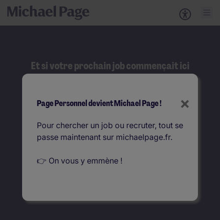
Et si votre prochain job commençait ici
?
Rechercher
×
Page Personnel devient Michael Page !
Que recherchez-vous ?
Pour chercher un job ou recruter, tout se
passe maintenant sur michaelpage.fr.
Où ?
👉 On vous y emmène !