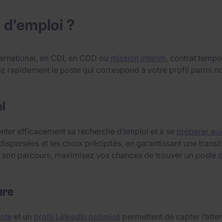
 d'emploi ?
ternational, en CDI, en CDD ou
mission interim
, contrat tempo
uvez rapidement le poste qui correspond à votre profil parm
l
ienter efficacement sa recherche d’emploi et à se
préparer aux
dispersées et les choix précipités, en garantissant une trans
 à son parcours, maximisez vos chances de trouver un poste q
ure
ante
et un
profil LinkedIn optimisé
permettent de capter l’atten