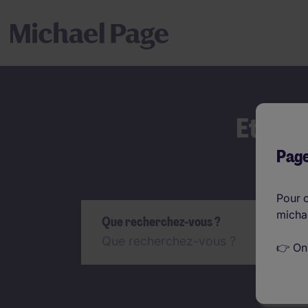
Et si 
Page
Rechercher
Pour c
micha
Que recherchez-vous ?
👉 On