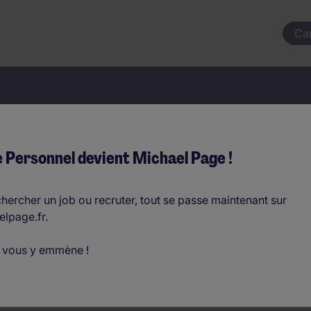
Ca
votre prochain job commençai
 Personnel devient Michael Page !
hercher un job ou recruter, tout se passe maintenant sur
elpage.fr.
Où ?
 vous y emmène !