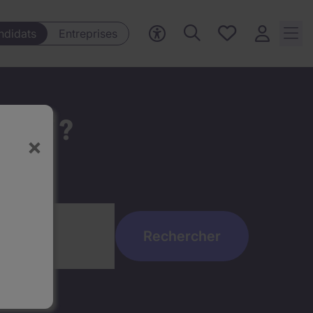
Mes offres, 0
ndidats
Entreprises
Offres
sauvegardées
t ici ?
×