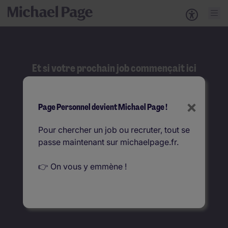
Et si votre prochain job commençait ici
?
Rechercher
×
Page Personnel devient Michael Page !
Que recherchez-vous ?
Pour chercher un job ou recruter, tout se
passe maintenant sur michaelpage.fr.
Où ?
👉 On vous y emmène !