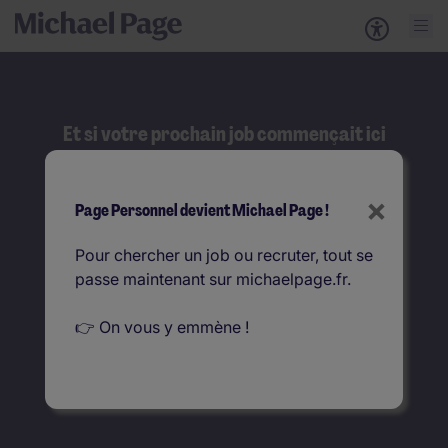
Et si votre prochain job commençait ici
?
Rechercher
×
Page Personnel devient Michael Page !
Que recherchez-vous ?
Pour chercher un job ou recruter, tout se
passe maintenant sur michaelpage.fr.
Où ?
👉 On vous y emmène !