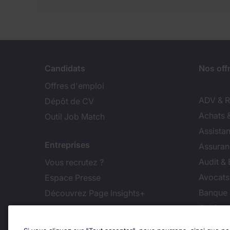
Candidats
Nos off
Offres d'emploi
ADV & Re
Dépôt de CV
Achats 
Outil Job Match
Assistan
Entreprises
Assuran
Audit &
Vous recrutez ?
Avocats,
Espace Presse
Banque 
Découvrez Page Insights+
Cabinet
Contact
Commer