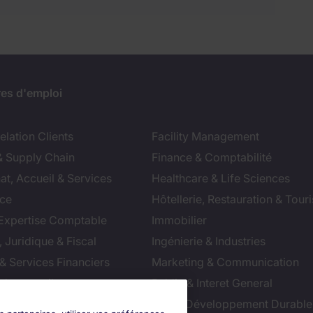
res d'emploi
lation Clients
Facility Management
& Supply Chain
Finance & Comptabilité
at, Accueil & Services
Healthcare & Life Sciences
ce
Hôtellerie, Restauration & Tour
 Expertise Comptable
Immobilier
 Juridique & Fiscal
Ingénierie & Industries
& Services Financiers
Marketing & Communication
 de conseil
Public & Interet General
cial
RSE & Développement Durable