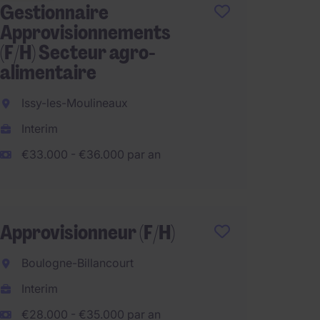
Gestionnaire
Assist
Approvisionnements
H/F
(F/H) Secteur agro-
Reau
alimentaire
CDI
Issy-les-Moulineaux
€25.00
Interim
€33.000 - €36.000 par an
Chargé
Optiqu
Approvisionneur (F/H)
Émerai
Boulogne-Billancourt
CDI
Interim
€28.00
€28.000 - €35.000 par an