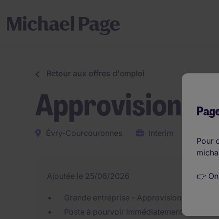
Retour aux offres d'emploi
Approvisionne
Page
Évry-Courcouronnes
Interim
€29.
Pour c
micha
👉 On
Ajoutée le 25/06/2026
Grande entreprise - Approvisionneur agroa
Poste à pourvoir immédiatement - en intér