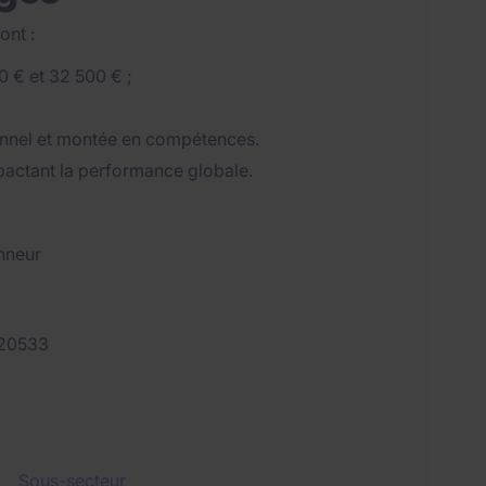
ont :
0 € et 32 500 € ;
nnel et montée en compétences.
mpactant la performance globale.
nneur
20533
Sous-secteur