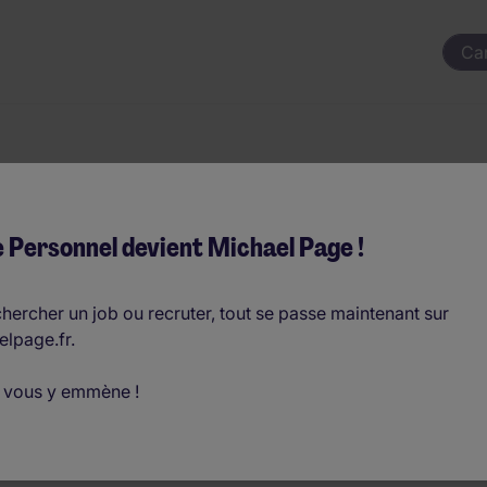
Ca
ur
 Personnel devient Michael Page !
500 - €32.500 par an
hercher un job ou recruter, tout se passe maintenant sur
elpage.fr.
D
 vous y emmène !
o
limentaire
im