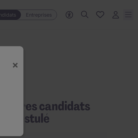
Mes offres, 0
ndidats
Entreprises
Offres
sauvegardées
×
’autres candidats
nt postulé