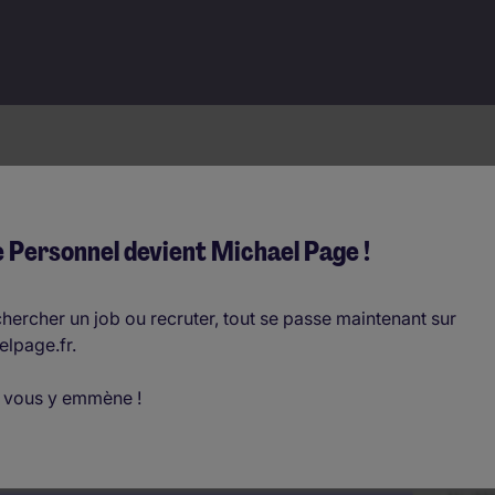
 Personnel devient Michael Page !
 Healthcare
es
hercher un job ou recruter, tout se passe maintenant sur
elpage.fr.
 vous y emmène !
 healthcare et life sciences,
s profils pour vos enjeux. CDI,