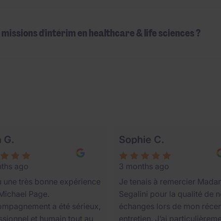
missions d'intérim en healthcare & life sciences ?
ients et candidats parlent 
n G.
Sophie C.
ths ago
3 months ago
eu une très bonne expérience
Je tenais à remercier Mad
Michael Page.
Segalini pour la qualité de 
ompagnement a été sérieux,
échanges lors de mon réce
ssionnel et humain tout au
entretien. J’ai particulièrem