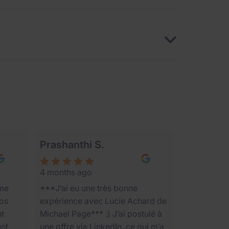
de nous
Prashanthi S.
4 months ago
ame
***J’ai eu une très bonne
nos
expérience avec Lucie Achard de
nt
Michael Page*** :) J’ai postulé à
ent
une offre via LinkedIn, ce qui m’a