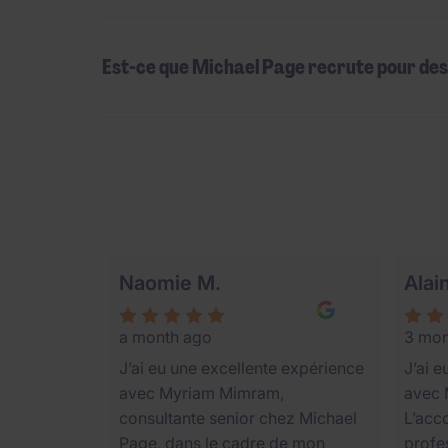
Est-ce que Michael Page recrute pour des 
Nos cl
Naomie M.
Alai
a month ago
3 mon
J’ai eu une excellente expérience
J’ai 
avec Myriam Mimram,
avec 
consultante senior chez Michael
L’acc
Page, dans le cadre de mon
profe