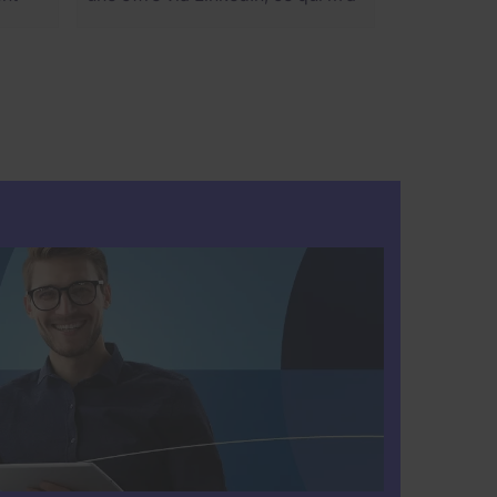
isme,
mise en contact avec le cabinet,
es
et Lucie m’a rapidement appelée
pour organiser un entretien. Dès
le début, elle s’est montrée très
t
professionnelle, motivante et à
ent
l’écoute tout au long du
ci
processus. Sa communication a
toujours été claire et
transparente, avec un très bon
suivi. C’est une expérience que je
n’ai pas souvent eue avec des
cabinets de recrutement en
France, ce qui rend celle-ci
particulièrement appréciable. Je
recommande vivement de
contacter Lucie si vous êtes en
lien avec ce cabinet. Elle fait son
travail avec sérieux et