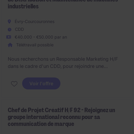
industrielles
Évry-Courcouronnes
CDD
€40.000 - €50.000 par an
Télétravail possible
Nous recherchons un Responsable Marketing H/F
dans le cadre d'un CDD, pour rejoindre une
entreprise de Distribution et Maintenance de
machines industrielles basée à Évry-Courcouronnes
Voir l'offre
(91). Vous participerez à la définition et au
déploiement de la stratégie marketing et
commerciale, au pilotage des actions de
communication et à l'analyse de la performance.
Chef de Projet Créatif H/F 92 - Rejoignez un
groupe international reconnu pour sa
Poste à pourvoir au 1 septembre.
communication de marque