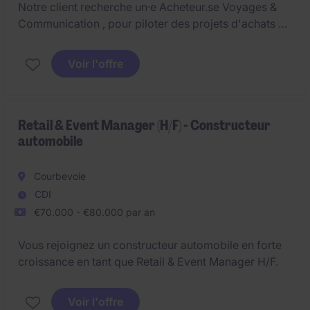
Notre client recherche un·e Acheteur.se Voyages &
Communication , pour piloter des projets d'achats en
marketing et communication dans le secteur de la
Défense. L'acheteur Marketing & Communication
Voir l'offre
interviendra au sein de la direction achats du groupe,
achats matures et structurés, dans une équipe
composée de 6 acheteurs Communication.
Retail & Event Manager (H/F) - Constructeur
automobile
Courbevoie
CDI
€70.000 - €80.000 par an
Vous rejoignez un constructeur automobile en forte
croissance en tant que Retail & Event Manager H/F.
Voir l'offre