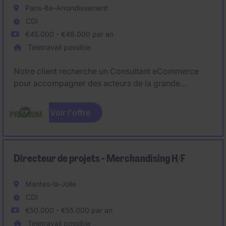
Paris-8e-Arrondissement
CDI
€45.000 - €48.000 par an
Télétravail possible
Notre client recherche un Consultant eCommerce
pour accompagner des acteurs de la grande
consommation dans le développement de leur
performance digitale sur les canaux eCommerce. Le
Voir l'offre
poste s'inscrit dans le secteur du conseil en
eCommerce au sein d'un environnement dynamique,
orienté data et stratégie
Directeur de projets - Merchandising H/F
Mantes-la-Jolie
CDI
€50.000 - €55.000 par an
Télétravail possible