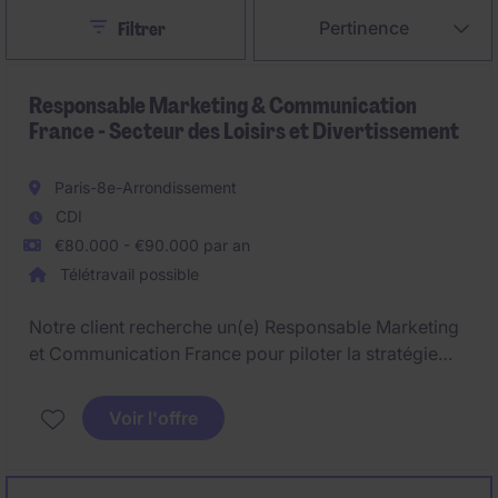
Close
Pertinence
Filtrer
Responsable Marketing & Communication
France - Secteur des Loisirs et Divertissement
Paris-8e-Arrondissement
CDI
€80.000 - €90.000 par an
Télétravail possible
Notre client recherche un(e) Responsable Marketing
et Communication France pour piloter la stratégie
marketing, communication, acquisition digitale et
partenariats basé à Paris. Le poste couvre le
Voir l'offre
management d'équipe, le pilotage budgétaire, le
développement de la performance et le rayonnement
sur la France.