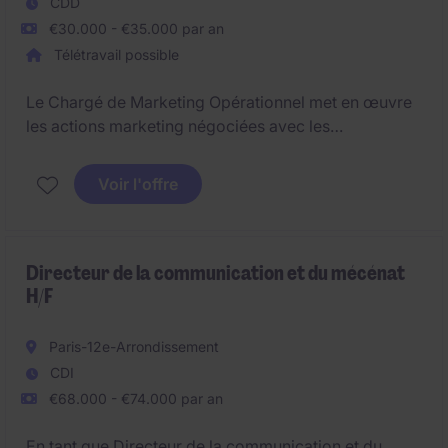
CDD
€30.000 - €35.000 par an
Télétravail possible
Le Chargé de Marketing Opérationnel met en œuvre
les actions marketing négociées avec les
laboratoires et assure leur déploiement au sein du
réseau de pharmacies PharmaBest. Il coordonne les
Voir l'offre
supports de communication (magazine, PLV,
opérations promotionnelles) et accompagne les
adhérents dans l'animation commerciale de leurs
points de vente.
Directeur de la communication et du mécénat
H/F
Paris-12e-Arrondissement
CDI
€68.000 - €74.000 par an
En tant que Directeur de la communication et du