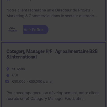
Notre client recherche un·e Directeur de Projets -
Marketing & Commercial dans le secteur du trade
marketing, basé·e en Île-de-France, pour piloter des
opérations clients et accompagner le
Voir l'offre
développement commercial sur des comptes
stratégiques.
Category Manager H/F - Agroalimentaire B2B
& International
St. Malo
CDI
€50.000 - €55.000 par an
Pour accompagner son développement, notre client
recrute un(e) Category Manager Food, afin
d'appuyer la business unit dans son développement