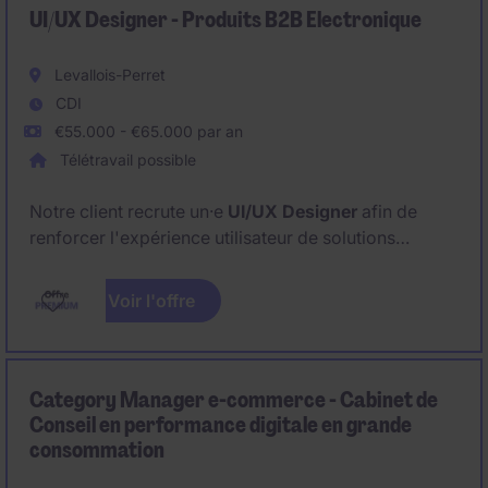
UI/UX Designer - Produits B2B Electronique
Levallois-Perret
CDI
€55.000 - €65.000 par an
Télétravail possible
Notre client recrute un·e
UI/UX Designer
afin de
renforcer l'expérience utilisateur de solutions
professionnelles à forte complexité technique. Le
poste s'inscrit dans le secteur
Electronique
, au sein
Voir l'offre
d'un environnement de
produits B2B à forte
composante électronique et logiciel embarqué.
Category Manager e-commerce - Cabinet de
Conseil en performance digitale en grande
consommation