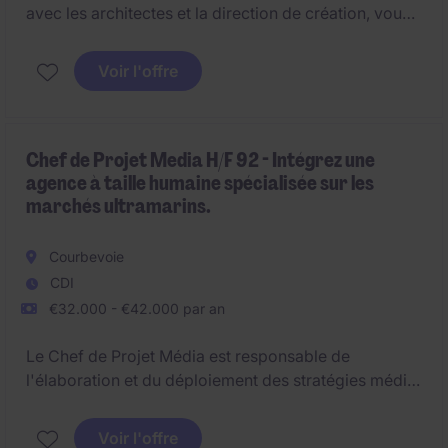
avec les architectes et la direction de création, vous
jouez un rôle clé dans la valorisation visuelle des
projets.
Voir l'offre
Chef de Projet Media H/F 92 - Intégrez une
agence à taille humaine spécialisée sur les
marchés ultramarins.
Courbevoie
CDI
€32.000 - €42.000 par an
Le Chef de Projet Média est responsable de
l'élaboration et du déploiement des stratégies média
pour un portefeuille d'annonceurs nationaux et
locaux. Il intervient sur l'ensemble des leviers offline
Voir l'offre