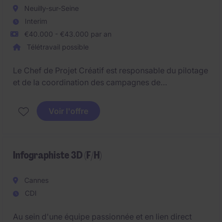
Neuilly-sur-Seine
Interim
€40.000 - €43.000 par an
Télétravail possible
Le Chef de Projet Créatif est responsable du pilotage
et de la coordination des campagnes de
communication multicanales, de la réception des
briefs jusqu'à la validation finale des livrables. Il
Voir l'offre
assure l'interface entre les équipes marketing, les
agences créatives et les différentes parties prenantes
afin de garantir le respect des délais, des budgets et
de la qualité des campagnes.
Infographiste 3D (F/H)
Cannes
CDI
Au sein d'une équipe passionnée et en lien direct