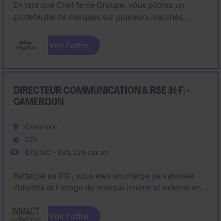
En tant que Chef·fe de Groupe, vous pilotez un
portefeuille de marques sur plusieurs marchés
internationaux. Vous accompagnez une équipe de 10
personnes, Chefs de Produits et Alternants /
Voir l'offre
Stagiaires. Le poste est basé dans les Hauts-de-
Seine.
DIRECTEUR COMMUNICATION & RSE (H/F) -
CAMEROUN
Cameroon
CDI
€76.180 - €95.225 par an
Rattaché au DG , vous etes en charge de valoriser
l'identité et l'image de marque interne et externe en
élaborant la stratégie de communication en accord
avec la direction générale.Vous pilotez la
Voir l'offre