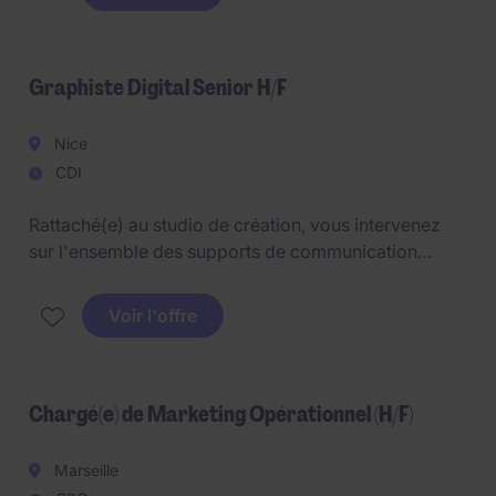
et digitaux, de la recommandation stratégique
jusqu'au suivi des performances, en veillant à
optimiser la visibilité des marques et la rentabilité des
campagnes.
Graphiste Digital Senior H/F
Nice
CDI
Rattaché(e) au studio de création, vous intervenez
sur l'ensemble des supports de communication
visuelle digitaux et print, en lien étroit avec les
équipes marketing, communication, produit et
Voir l'offre
merchandising.
Chargé(e) de Marketing Opérationnel (H/F)
Marseille