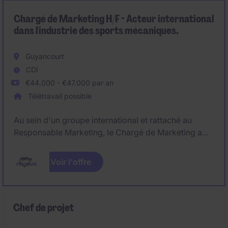
Chargé de Marketing H/F - Acteur international
dans l'industrie des sports mécaniques.
Guyancourt
CDI
€44.000 - €47.000 par an
Télétravail possible
Au sein d'un groupe international et rattaché au
Responsable Marketing, le Chargé de Marketing a
pour missions la production des supports marketing
du groupe pour les concessions (PLV, mobilier, etc.),
Voir l'offre
la gestion des relations avec les partenaires ainsi que
l'organisation des événements locaux.
Chef de projet