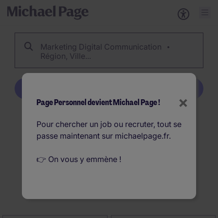
Marketing Digital Communication
Région, Ville...
Créer une alerte emploi
×
Page Personnel devient Michael Page !
54
Offres d'emploi
Pour chercher un job ou recruter, tout se
passe maintenant sur michaelpage.fr.
Marketing Digital
Communication en France
👉 On vous y emmène !
Créer une alerte emploi