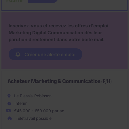
communication institutionnelle et la politique de
communication commerciale en lien avec les
différents objectifs marketing. Enfin, vous gérerez la
Responsabilité Sociétale d'Entreprise (RSE) avec
Inscrivez-vous et recevez les offres d'emploi
notamment la supervision d'une fondation.
Marketing Digital Communication dès leur
parution directement dans votre boite mail.
Créer une alerte emploi
Acheteur Marketing & Communication (F/H)
Le Plessis-Robinson
Interim
€45.000 - €50.000 par an
Télétravail possible