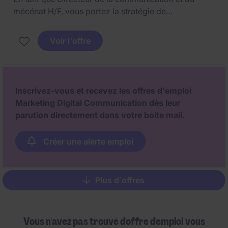
mécénat H/F, vous portez la stratégie de
communication et de développement du mécénat de
l'organisation. Véritable partenaire de la Présidence
Voir l'offre
et de la Direction générale, vous impulsez une vision,
fédérez les équipes et développez des partenariats à
fort impact au service du projet de l'établissement.
Inscrivez-vous et recevez les offres d'emploi
Marketing Digital Communication dès leur
parution directement dans votre boite mail.
Créer une alerte emploi
Plus d´offres
Pagination
Vous n'avez pas trouvé d'offre d'emploi vous