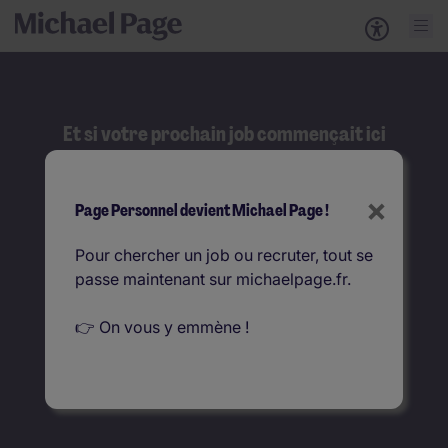
Et si votre prochain job commençait ici
?
Rechercher
×
Page Personnel devient Michael Page !
Que recherchez-vous ?
Pour chercher un job ou recruter, tout se
passe maintenant sur michaelpage.fr.
Où ?
👉 On vous y emmène !