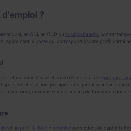
 d'emploi ?
ternational, en CDI, en CDD ou
mission interim
, contrat tempo
uvez rapidement le poste qui correspond à votre profil parm
l
ienter efficacement sa recherche d’emploi et à se
préparer aux
dispersées et les choix précipités, en garantissant une trans
 à son parcours, maximisez vos chances de trouver un poste q
ure
ante
et un
profil LinkedIn optimisé
permettent de capter l’atten