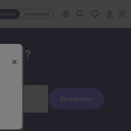
Mes offres, 0
ndidats
Entreprises
Offres
sauvegardées
t ici ?
×