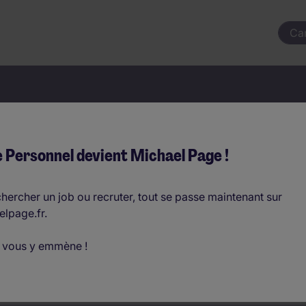
Ca
votre prochain job commençai
 Personnel devient Michael Page !
hercher un job ou recruter, tout se passe maintenant sur
elpage.fr.
Où ?
 vous y emmène !