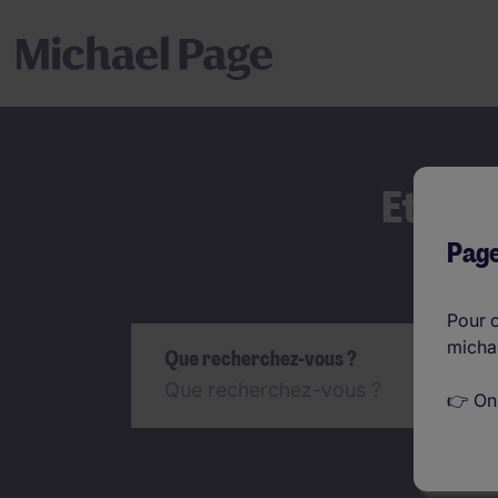
Et si 
Page
Rechercher
Pour c
micha
Que recherchez-vous ?
👉 On