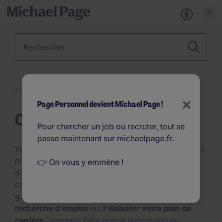
Métier, Secteur, Mot-clé…
Conseils en recrutement
×
Page Personnel devient Michael Page !
Carrière
Pour chercher un job ou recruter, tout se
passe maintenant sur michaelpage.fr.
Vous êtes à la recherche d’une nouvelle opportunité
professionnelle ou vous vous trouvez à un tournant
👉 On vous y emmène !
dans votre carrière ? Afin d’aborder sereinement
ces nouvelles étapes, découvrez nos conseils à
garder à l’esprit au moment d’
organiser votre
recherche d’emploi
ou d’
élaborer votre plan de
carrière
.
Comment faire bonne impression en