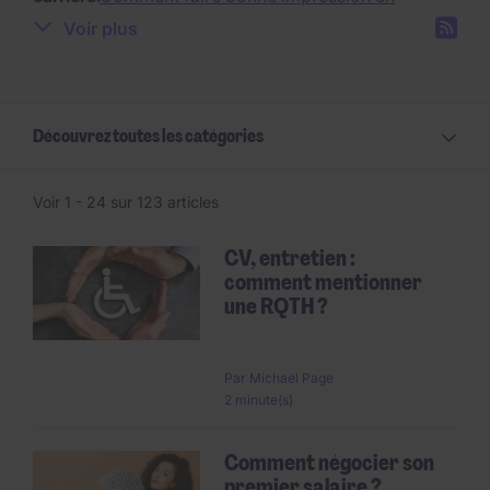
entretien ?
Comment négocier son salaire ?
Voir plus
Comment écrire une lettre de motivation efficace ?
Retrouvez ici toutes les astuces de Michael Page
pour optimiser votre candidature, mettre votre CV
et lettre de motivation en valeur mais aussi faire la
Découvrez toutes les catégories
différence en entretien ou encore rebondir après un
refus de candidature.
Voir 1 -
24
sur 123 articles
CV, entretien :
comment mentionner
Pagination
une RQTH ?
Par
Michael Page
2 minute(s)
Comment négocier son
premier salaire ?