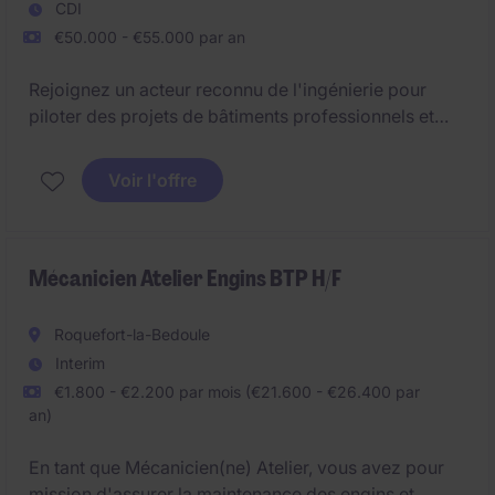
CDI
€50.000 - €55.000 par an
Rejoignez un acteur reconnu de l'ingénierie pour
piloter des projets de bâtiments professionnels et
industriels de la conception à la livraison.
Voir l'offre
Mécanicien Atelier Engins BTP H/F
Roquefort-la-Bedoule
Interim
€1.800 - €2.200 par mois (€21.600 - €26.400 par
an)
En tant que Mécanicien(ne) Atelier, vous avez pour
mission d'assurer la maintenance des engins et