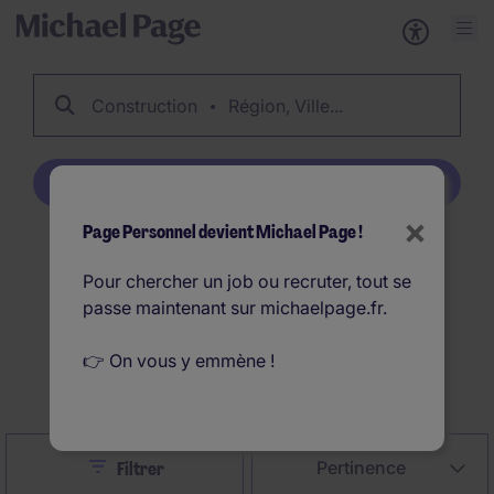
Construction
Région, Ville...
Créer une alerte emploi
×
Page Personnel devient Michael Page !
360
Offres d'emploi
Pour chercher un job ou recruter, tout se
Construction en France
passe maintenant sur michaelpage.fr.
👉 On vous y emmène !
Créer une alerte emploi
Close
Pertinence
Filtrer