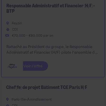
conducteur de travaux.
Responsable Administratif et Financier (H/F) -
BTP
Feyzin
CDI
€70.000 - €80.000 par an
Rattaché au Président du groupe, le Responsable
Administratif et Financier (H/F) pilote l'ensemble des
fonctions administratives, comptables et financières
de l'entreprise. Véritable partenaire des équipes
Voir l'offre
opérationnelles, il sécurise la fiabilité des comptes,
optimise la trésorerie et contribue activement à la
rentabilité des projets, notamment via un suivi fin des
chantiers.
Chef(fe) de projet Bâtiment TCE Paris H/F
Paris-15e-Arrondissement
CDI