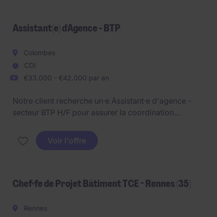
Assistant(e) d'Agence - BTP
Colombes
CDI
€33.000 - €42.000 par an
Notre client recherche un·e Assistant·e d'agence -
secteur BTP H/F pour assurer la coordination
administrative et opérationnelle d'activités liées au
Bâtiment et Construction sur Colombes. Le poste
Voir l'offre
requiert polyvalence, organisation et sens du service
dans un environnement en interaction constante avec
les équipes internes et partenaires.
Chef·fe de Projet Bâtiment TCE - Rennes (35)
Rennes