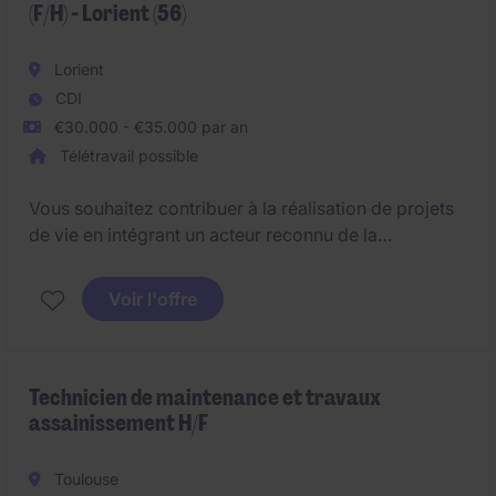
(F/H) - Lorient (56)
ils recherchent un chef de projet travaux
Lorient
CDI
€30.000 - €35.000 par an
Télétravail possible
Vous souhaitez contribuer à la réalisation de projets
de vie en intégrant un acteur reconnu de la
construction de maisons individuelles en Bretagne ?
Rejoignez une entreprise à taille humaine, engagée
Voir l'offre
dans la qualité de ses réalisations, l'innovation
technique et la satisfaction de ses clients.
Technicien de maintenance et travaux
assainissement H/F
Toulouse