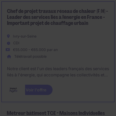
de production reconnu pour son savoir-faire
industriel unique.
Chef de projet travaux réseau de chaleur (F/H) -
Leader des services liés à l'énergie en France -
Important projet de chauffage urbain
Ivry-sur-Seine
CDI
€55.000 - €65.000 par an
Télétravail possible
Notre client est l'un des leaders français des services
liés à l'énergie, qui accompagne les collectivités et
les industries dans la création et l'exploitation de
réseaux de chaleur et de froid urbain depuis plus de
Voir l'offre
40 ans.
Dans le cadre du projet de transformation et
d'extension d'un réseau de chaleur urbain de 50 MW,
Métreur bâtiment TCE - Maisons Individuelles