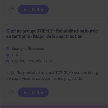
(07), au sein du secteur Bâtiment et Construction
Voir l'offre
Le poste consiste à assurer la maintenance, le
dépannage et la remise en service des équipements
afin de garantir leur performance et la satisfaction
des utilisateurs.
Chef de groupe TCE H/F - Réhabilitation lourde
en tertiaire - Major de la construction
Boulogne-Billancourt
CDI
€55.000 - €65.000 par an
Le(a) Responsable travaux TCE (F/H) sera en charge
de superviser et coordonner les projets de
construction en garantissant leur bonne exécution
dans le respect des délais et budgets. Ce poste
Voir l'offre
nécessite une expertise technique approfondie dans
le domaine de la construction et une capacité à gérer
des équipes et des prestataires externes.