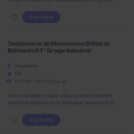
matériel TP/BTP.
Voir l'offre
Technicien(ne) de Maintenance Utilités et
Bâtiments H/F - Groupe Industriel
Pleucadeuc
CDI
€27.000 - €32.000 par an
Vous souhaitez évoluer dans un environnement
industriel exigeant où la technique, la sécurité et
l'amélioration continue sont au cœur des priorités?
Nous recrutons un(e) Technicien(ne) de Maintenance
Voir l'offre
Utilités et Bâtiments pour accompagner la
performance et la fiabilité des installations d'un site