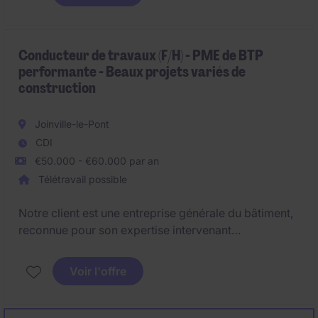
forte dynamique de qualité de projets menés et dans
un écosystème à la très belle technicité métier.
Conducteur de travaux (F/H) - PME de BTP
performante - Beaux projets variés de
construction
Joinville-le-Pont
CDI
€50.000 - €60.000 par an
Télétravail possible
Notre client est une entreprise générale du bâtiment,
reconnue pour son expertise intervenant
principalement sur des marchés publics. Réalisant
environ 20 M€ de CA/an, elle s'appuie sur des
Voir l'offre
équipes travaux et des compagnons en propre.
Dans un contexte de remplacement, elle recrute un