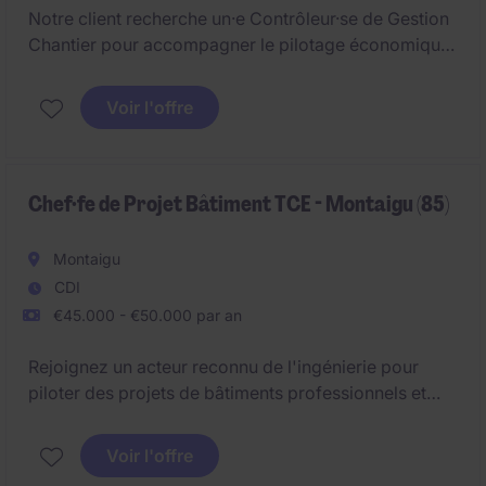
Notre client recherche un·e Contrôleur·se de Gestion
Chantier pour accompagner le pilotage économique
et financier des opérations. Basé·e à Issy-les-
Moulineaux, le/la Contrôleur·se de Gestion Chantier
Voir l'offre
intervient au cœur du secteur Bâtiment et
Construction afin de garantir la fiabilité des analyses
et des reportings.
Chef·fe de Projet Bâtiment TCE - Montaigu (85)
Montaigu
CDI
€45.000 - €50.000 par an
Rejoignez un acteur reconnu de l'ingénierie pour
piloter des projets de bâtiments professionnels et
industriels de la conception à la livraison.
Voir l'offre