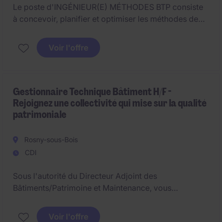
Le poste d'INGÉNIEUR(E) MÉTHODES BTP consiste
à concevoir, planifier et optimiser les méthodes de
construction dans le secteur du Bâtiment. Basé à
Marseille, vous jouerez un rôle clé dans la mise en
Voir l'offre
œuvre de projets de construction en assurant leur
efficacité et leur conformité.
Gestionnaire Technique Bâtiment H/F -
Rejoignez une collectivité qui mise sur la qualité
patrimoniale
Rosny-sous-Bois
CDI
Sous l'autorité du Directeur Adjoint des
Bâtiments/Patrimoine et Maintenance, vous
conduisez les opérations de gros entretien des
bâtiments communaux en vous inscrivant dans une
Voir l'offre