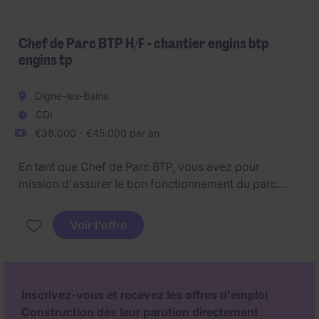
Chef de Parc BTP H/F - chantier engins btp
engins tp
Digne-les-Bains
CDI
€38.000 - €45.000 par an
En tant que Chef de Parc BTP, vous avez pour
mission d'assurer le bon fonctionnement du parc
matériel et de la maintenance des équipements BTP
de l'entreprise tout en orchestrant la partie logistique
Voir l'offre
et la performance des chantiers.
Inscrivez-vous et recevez les offres d'emploi
Construction dès leur parution directement