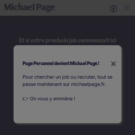
Et si votre prochain job commençait ici
?
Rechercher
×
Page Personnel devient Michael Page !
Que recherchez-vous ?
Pour chercher un job ou recruter, tout se
passe maintenant sur michaelpage.fr.
Où ?
👉 On vous y emmène !