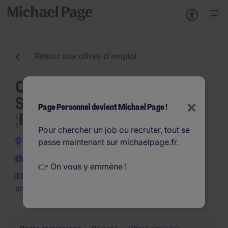
Retour aux offres d'emploi
Client Operations Officer -
Securities & Management
×
Page Personnel devient Michael Page !
(F/H)
Pour chercher un job ou recruter, tout se
Montrouge
passe maintenant sur michaelpage.fr.
CDD
👉 On vous y emmène !
€38.000 - €42.000 par
an