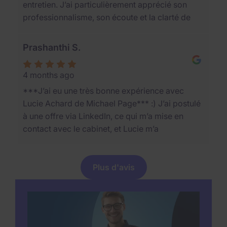
entretien. J’ai particulièrement apprécié son
pour son professionnalisme et la qualité de son
professionnalisme, son écoute et la clarté de
accompagnement.
ses explications tout au long du processus.
Cela a rendu l’expérience très agréable et
Prashanthi S.
fluide, ce qui est suffisamment rare pour être
souligné. Merci encore pour votre
4 months ago
accompagnement.
***J’ai eu une très bonne expérience avec
Lucie Achard de Michael Page*** :) J’ai postulé
à une offre via LinkedIn, ce qui m’a mise en
contact avec le cabinet, et Lucie m’a
rapidement appelée pour organiser un
entretien. Dès le début, elle s’est montrée très
professionnelle, motivante et à l’écoute tout au
Plus d'avis
long du processus. Sa communication a
toujours été claire et transparente, avec un très
bon suivi. C’est une expérience que je n’ai pas
souvent eue avec des cabinets de recrutement