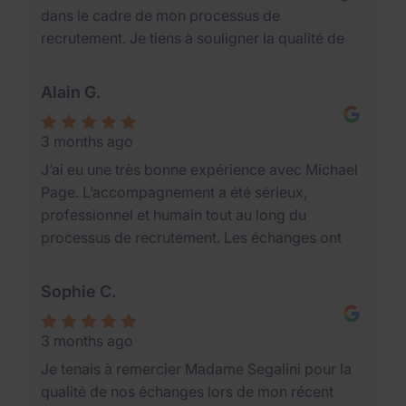
dans le cadre de mon processus de
recrutement. Je tiens à souligner la qualité de
son accompagnement tout au long du
processus. Myriam a su faire preuve d’un grand
Alain G.
professionnalisme. Ses conseils, son suivi
régulier et sa capacité à m’accompagner avec
3 months ago
justesse ont été particulièrement appréciables.
J’ai eu une très bonne expérience avec Michael
Le processus a été assez long, mais Myriam a
Page. L’accompagnement a été sérieux,
toujours été présente, disponible et rassurante à
professionnel et humain tout au long du
chaque étape. Elle a su instaurer une relation de
processus de recrutement. Les échanges ont
confiance, ce qui m’a permis d’avancer
été clairs, réguliers et constructifs, avec une
sereinement jusqu’à la finalisation positive de
vraie écoute de mon parcours, de mes attentes
mon recrutement. Je la remercie sincèrement
Sophie C.
et de mes contraintes. J’ai particulièrement
pour son accompagnement de qualité et la
apprécié la qualité du suivi, la transparence des
recommande sans hésitation.
3 months ago
informations transmises et le sérieux dans la
Je tenais à remercier Madame Segalini pour la
mise en relation avec l’entreprise. C’est un
qualité de nos échanges lors de mon récent
cabinet de recrutement que je recommande