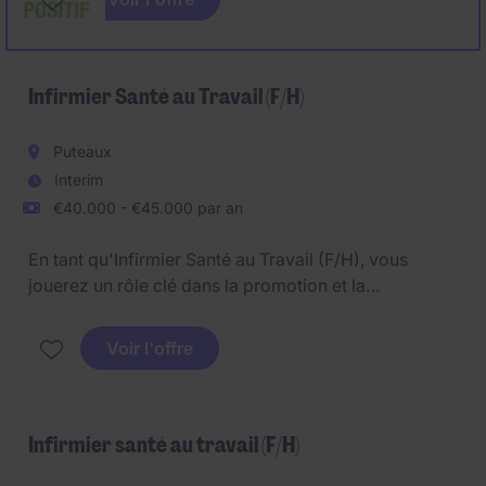
une stratégie nationale ambitieuse permettant de
renforcer durablement le système de santé guinéen
et d'améliorer les conditions de vie des populations.
Infirmier Santé au Travail (F/H)
Puteaux
Interim
€40.000 - €45.000 par an
En tant qu'Infirmier Santé au Travail (F/H), vous
jouerez un rôle clé dans la promotion et la
préservation de la santé des collaborateurs au sein
de l'organisation. Ce poste basé à Puteaux exige une
Voir l'offre
expertise en santé au travail et une capacité à
collaborer étroitement avec les équipes
pluridisciplinaires.
Infirmier santé au travail (F/H)