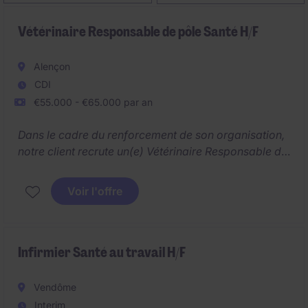
Vétérinaire Responsable de pôle Santé H/F
Alençon
CDI
€55.000 - €65.000 par an
Dans le cadre du renforcement de son organisation,
notre client recrute un(e) Vétérinaire Responsable de
pôle Santé H/F souhaitant évoluer vers un rôle de
management et de pilotage scientifique, tout en
Voir l'offre
conservant un fort lien avec le terrain et les acteurs
professionnels.
Infirmier Santé au travail H/F
Vendôme
Interim