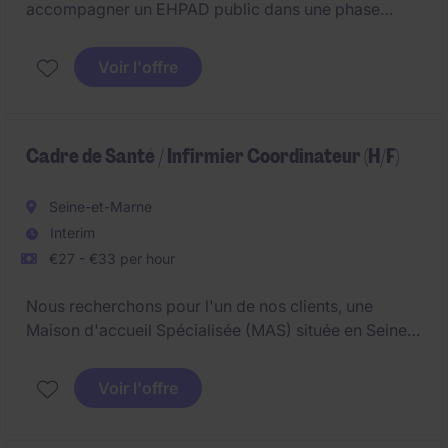
accompagner un EHPAD public dans une phase
majeure de réorganisation et de développement.
Véritable relais de la direction, vous pilotez les
Voir l'offre
équipes, garantissez la qualité des soins et
contribuez activement aux projets structurants de
l'établissement.
Cadre de Santé / Infirmier Coordinateur (H/F)
Seine-et-Marne
Interim
€27 - €33 per hour
Nous recherchons pour l'un de nos clients, une
Maison d'accueil Spécialisée (MAS) située en Seine-
et-Marne (77), un Cadre de Santé ou Infirmier
Coordinateur (H/F) pour une mission temporaire à
Voir l'offre
pourvoir dans les meilleurs délais.Rattaché à la
Direction de l'établissement, vous assurez la