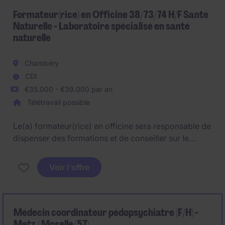
coordination des soins et l'encadrement des équipes
afin de garantir une prise en charge de qualité des
Formateur(rice) en Officine 38/73/74 H/F Santé
Naturelle - Laboratoire spécialisé en santé
résidents.
naturelle
Chambéry
CDI
€35.000 - €39.000 par an
Télétravail possible
Le(a) formateur(rice) en officine sera responsable de
dispenser des formations et de conseiller sur le
merchandising en pharmacie. Ce poste dans le
secteur des sciences de la vie nécessite une
Voir l'offre
expertise en formation et en merchandising pour
optimiser les pratiques en officine.
Médecin coordinateur pédopsychiatre (F/H) -
Metz / Moselle (57)