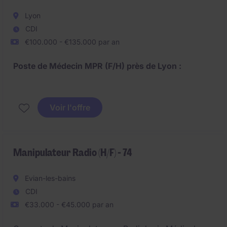
- Structure médico-sociale
Lyon
CDI
- Spécialisation en pédopsychiatrie
€100.000 - €135.000 par an
Poste de Médecin MPR (F/H) près de Lyon :
- CDI à temps plein
Voir l'offre
- SMR polyvalent récent
2 postes :
- HDJ de 10 places quotidiennes actuellement
(objectif : 20)
Manipulateur Radio (H/F) - 74
- MPUP + hospitalisation complète du SMR
Evian-les-bains
CDI
€33.000 - €45.000 par an