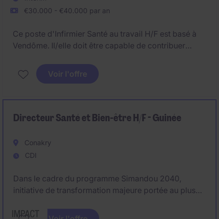
€30.000 - €40.000 par an
Ce poste d'Infirmier Santé au travail H/F est basé à
Vendôme. Il/elle doit être capable de contribuer
activement à la prévention des risques
professionnels et à la promotion de la santé au sein
Voir l'offre
d'un environnement industriel. Vous serez chargé(e)
de collaborer avec différents intervenants pour
garantir le bien-être des salarié(e)s.
Directeur Santé et Bien-être H/F - Guinée
Conakry
CDI
Dans le cadre du programme Simandou 2040,
initiative de transformation majeure portée au plus
haut niveau de l'État, nous recrutons un Directeur
Santé & Bien-être. Ce rôle vise à structurer et piloter
Voir l'offre