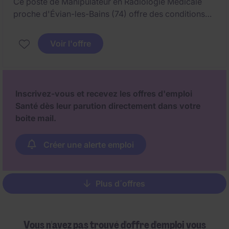
Ce poste de Manipulateur en Radiologie Médicale
proche d'Évian-les-Bains (74) offre des conditions
de travail exceptionnelles.
Voir l'offre
Les patients et l'équipe sont au coeur de cette
structure familiale : Dynamisme, bienveillance,
sécurité, solidarité, communication et écoute sont les
maîtres mots.
Inscrivez-vous et recevez les offres d'emploi
Santé dès leur parution directement dans votre
boite mail.
Créer une alerte emploi
Plus d´offres
Pagination
Vous n'avez pas trouvé d'offre d'emploi vous