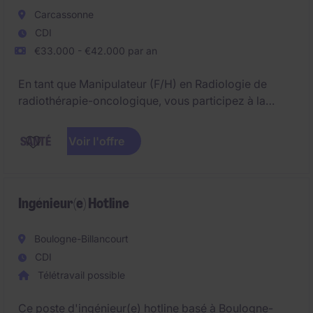
Carcassonne
CDI
€33.000 - €42.000 par an
En tant que Manipulateur (F/H) en Radiologie de
radiothérapie-oncologique, vous participez à la
préparation du traitement de radiothérapie et à son
exécution sous la responsabilité des médecins
Voir l'offre
radiothérapeutes.
Vous intervenez dans les services de Radiothérapie
et en Unité Fonctionnelle de Physique Médicale.
Ingénieur(e) Hotline
Horaires : 8h-15h40 ou 8h30-16h10 ou 11h50-19h30
Boulogne-Billancourt
ou 12h20-20h
CDI
Télétravail possible
Ce poste d'ingénieur(e) hotline basé à Boulogne-