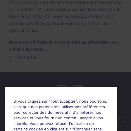
Vous êtes à la recherche d’un emploi dans le secteur
de la Santé ? Michael Page, cabinet de recrutement
spécialisé en Santé, vous accompagne dans vos
démarches et ce quel que soit votre métier ou
spécialisation.
Notre savoir-faire et notre expertise s’étendent aux
univers suivants...
Voir plus
Industrie pharmaceutique / répartition
Pharmaceutique
Industrie des dispositifs médicaux et
équipements médicaux
Biotechnologies
HAD / MAD
Si vous cliquez sur "Tout accepter", nous pourrons,
ainsi que nos partenaires, utiliser vos préférences
Nous recrutons régulièrement des Directeurs R&D*,
pour collecter des données afin d'améliorer nos
des Responsables de Production Pharmaceutique*,
Candidats
services et vous fournir un contenu adapté à vos
Directeurs des Affaires Réglementaires*, des
intérêts. Vous pouvez refuser l'utilisation de
Responsables Market Access*, des Responsables
certains cookies en cliquant sur "Continuer sans