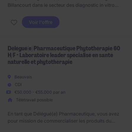
Billancourt dans le secteur des diagnostic in vitro
vous offre l'opportunité de mettre vos compétences
techniques au service du support client. Vous serez
Voir l'offre
responsable de fournir des solutions techniques
adaptées aux besoins des utilisateurs.
Délégué(e) Pharmaceutique Phytothérapie 60
H/F - Laboratoire leader spécialisé en santé
naturelle et phytothérapie
Beauvais
CDI
€50.000 - €55.000 par an
Télétravail possible
En tant que Délégué(e) Pharmaceutique, vous avez
pour mission de commercialiser les produits du
laboratoire et d'assurer le sell-out.