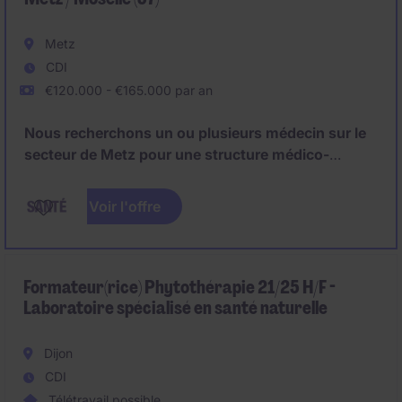
Metz
CDI
€120.000 - €165.000 par an
Nous recherchons un ou plusieurs médecin sur le
secteur de Metz pour une structure médico-
sociale.
Voir l'offre
Différents profils peuvent être étudiés :
- Médecin coordonateur avec connaissances en
psychiatrie
Formateur(rice) Phytothérapie 21/25 H/F -
Laboratoire spécialisé en santé naturelle
- Médecin pédopsychiatre
Dijon
- Médecin psychiatre avec connaissances des TND
CDI
Télétravail possible