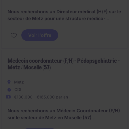
Nous recherchons un Directeur médical (H/F) sur le
secteur de Metz pour une structure médico-
sociale.
Différents profils Médecins peuvent être
étudiés :
Voir l'offre
- Médecin coordonateur avec connaissances en
psychiatrie
Médecin coordonateur (F/H) - Pédopsychiatrie -
Metz / Moselle (57)
- Médecin pédopsychiatre
- Médecin psychiatre avec connaissances des TND
Metz
CDI
- Médecin généraliste formé en pédospychiatrie.
€130.000 - €165.000 par an
Nous recherchons un Médecin Coordonateur (F/H)
sur le secteur de Metz en Moselle (57)