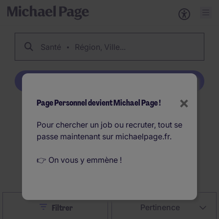
Santé
Région, Ville...
Créer une alerte emploi
×
Page Personnel devient Michael Page !
228
Offres d'emploi
Pour chercher un job ou recruter, tout se
Santé en France
passe maintenant sur michaelpage.fr.
👉 On vous y emmène !
Créer une alerte emploi
Close
Pertinence
Filtrer