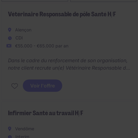
Vétérinaire Responsable de pôle Santé H/F
Alençon
CDI
€55.000 - €65.000 par an
Dans le cadre du renforcement de son organisation,
notre client recrute un(e) Vétérinaire Responsable de
pôle Santé H/F souhaitant évoluer vers un rôle de
management et de pilotage scientifique, tout en
Voir l'offre
conservant un fort lien avec le terrain et les acteurs
professionnels.
Infirmier Santé au travail H/F
Vendôme
Interim