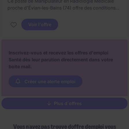
Ce poste de Manipulateur en Radiologie Médicale
proche d'Évian-les-Bains (74) offre des conditions
de travail exceptionnelles.
Voir l'offre
Les patients et l'équipe sont au coeur de cette
structure familiale : Dynamisme, bienveillance,
sécurité, solidarité, communication et écoute sont les
maîtres mots.
Inscrivez-vous et recevez les offres d'emploi
Santé dès leur parution directement dans votre
boite mail.
Créer une alerte emploi
Plus d´offres
Pagination
Vous n'avez pas trouvé d'offre d'emploi vous