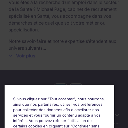
Vous êtes à la recherche d’un emploi dans le secteur
de la Santé ? Michael Page, cabinet de recrutement
spécialisé en Santé, vous accompagne dans vos
démarches et ce quel que soit votre métier ou
spécialisation.
Notre savoir-faire et notre expertise s’étendent aux
univers suivants...
Voir plus
Industrie pharmaceutique / répartition
Pharmaceutique
Industrie des dispositifs médicaux et
équipements médicaux
Biotechnologies
HAD / MAD
Si vous cliquez sur "Tout accepter", nous pourrons,
ainsi que nos partenaires, utiliser vos préférences
Nous recrutons régulièrement des Directeurs R&D*,
pour collecter des données afin d'améliorer nos
des Responsables de Production Pharmaceutique*,
Candidats
services et vous fournir un contenu adapté à vos
Directeurs des Affaires Réglementaires*, des
intérêts. Vous pouvez refuser l'utilisation de
Responsables Market Access*, des Responsables
certains cookies en cliquant sur "Continuer sans