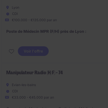
- Structure médico-sociale
Lyon
CDI
- Spécialisation en pédopsychiatrie
€100.000 - €135.000 par an
Poste de Médecin MPR (F/H) près de Lyon :
- CDI à temps plein
Voir l'offre
- SMR polyvalent récent
2 postes :
- HDJ de 10 places quotidiennes actuellement
(objectif : 20)
Manipulateur Radio (H/F) - 74
- MPUP + hospitalisation complète du SMR
Evian-les-bains
CDI
€33.000 - €45.000 par an