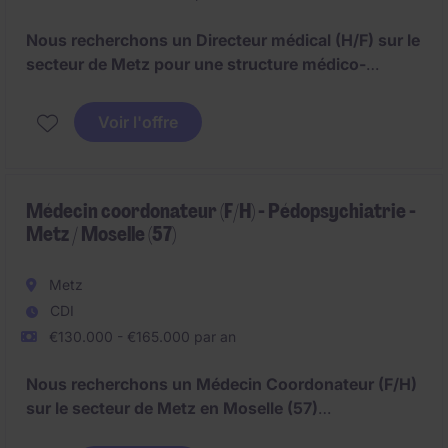
Nous recherchons un Directeur médical (H/F) sur le
secteur de Metz pour une structure médico-
sociale.
Différents profils Médecins peuvent être
étudiés :
Voir l'offre
- Médecin coordonateur avec connaissances en
psychiatrie
Médecin coordonateur (F/H) - Pédopsychiatrie -
Metz / Moselle (57)
- Médecin pédopsychiatre
- Médecin psychiatre avec connaissances des TND
Metz
CDI
- Médecin généraliste formé en pédospychiatrie.
€130.000 - €165.000 par an
Nous recherchons un Médecin Coordonateur (F/H)
sur le secteur de Metz en Moselle (57)