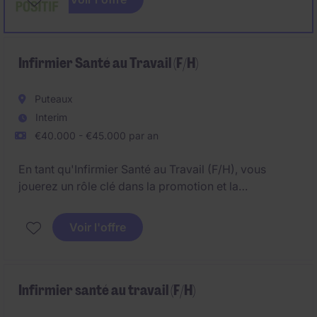
une stratégie nationale ambitieuse permettant de
renforcer durablement le système de santé guinéen
et d'améliorer les conditions de vie des populations.
Infirmier Santé au Travail (F/H)
Puteaux
Interim
€40.000 - €45.000 par an
En tant qu'Infirmier Santé au Travail (F/H), vous
jouerez un rôle clé dans la promotion et la
préservation de la santé des collaborateurs au sein
de l'organisation. Ce poste basé à Puteaux exige une
Voir l'offre
expertise en santé au travail et une capacité à
collaborer étroitement avec les équipes
pluridisciplinaires.
Infirmier santé au travail (F/H)