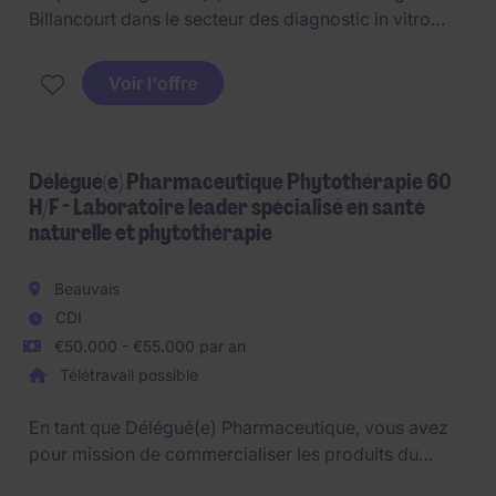
Billancourt dans le secteur des diagnostic in vitro
vous offre l'opportunité de mettre vos compétences
techniques au service du support client. Vous serez
Voir l'offre
responsable de fournir des solutions techniques
adaptées aux besoins des utilisateurs.
Délégué(e) Pharmaceutique Phytothérapie 60
H/F - Laboratoire leader spécialisé en santé
naturelle et phytothérapie
Beauvais
CDI
€50.000 - €55.000 par an
Télétravail possible
En tant que Délégué(e) Pharmaceutique, vous avez
pour mission de commercialiser les produits du
laboratoire et d'assurer le sell-out.