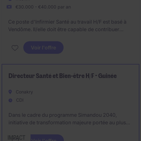
€30.000 - €40.000 par an
Ce poste d'Infirmier Santé au travail H/F est basé à
Vendôme. Il/elle doit être capable de contribuer
activement à la prévention des risques
professionnels et à la promotion de la santé au sein
Voir l'offre
d'un environnement industriel. Vous serez chargé(e)
de collaborer avec différents intervenants pour
garantir le bien-être des salarié(e)s.
Directeur Santé et Bien-être H/F - Guinée
Conakry
CDI
Dans le cadre du programme Simandou 2040,
initiative de transformation majeure portée au plus
haut niveau de l'État, nous recrutons un Directeur
Santé & Bien-être. Ce rôle vise à structurer et piloter
Voir l'offre