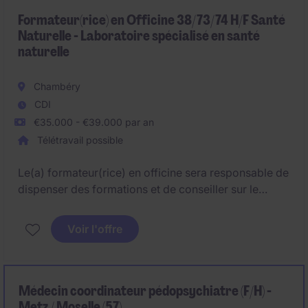
coordination des soins et l'encadrement des équipes
afin de garantir une prise en charge de qualité des
Formateur(rice) en Officine 38/73/74 H/F Santé
Naturelle - Laboratoire spécialisé en santé
résidents.
naturelle
Chambéry
CDI
€35.000 - €39.000 par an
Télétravail possible
Le(a) formateur(rice) en officine sera responsable de
dispenser des formations et de conseiller sur le
merchandising en pharmacie. Ce poste dans le
secteur des sciences de la vie nécessite une
Voir l'offre
expertise en formation et en merchandising pour
optimiser les pratiques en officine.
Médecin coordinateur pédopsychiatre (F/H) -
Metz / Moselle (57)