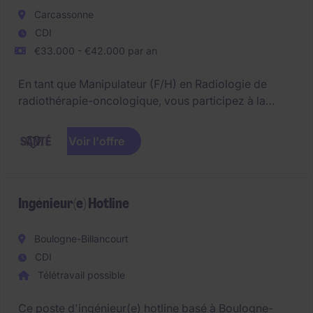
Carcassonne
CDI
€33.000 - €42.000 par an
En tant que Manipulateur (F/H) en Radiologie de
radiothérapie-oncologique, vous participez à la
préparation du traitement de radiothérapie et à son
exécution sous la responsabilité des médecins
Voir l'offre
radiothérapeutes.
Vous intervenez dans les services de Radiothérapie
et en Unité Fonctionnelle de Physique Médicale.
Ingénieur(e) Hotline
Horaires : 8h-15h40 ou 8h30-16h10 ou 11h50-19h30
Boulogne-Billancourt
ou 12h20-20h
CDI
Télétravail possible
Ce poste d'ingénieur(e) hotline basé à Boulogne-