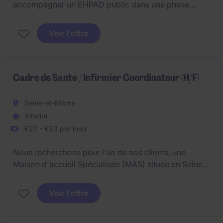
accompagner un EHPAD public dans une phase
majeure de réorganisation et de développement.
Véritable relais de la direction, vous pilotez les
Voir l'offre
équipes, garantissez la qualité des soins et
contribuez activement aux projets structurants de
l'établissement.
Cadre de Santé / Infirmier Coordinateur (H/F)
Seine-et-Marne
Interim
€27 - €33 per hour
Nous recherchons pour l'un de nos clients, une
Maison d'accueil Spécialisée (MAS) située en Seine-
et-Marne (77), un Cadre de Santé ou Infirmier
Coordinateur (H/F) pour une mission temporaire à
Voir l'offre
pourvoir dans les meilleurs délais.Rattaché à la
Direction de l'établissement, vous assurez la