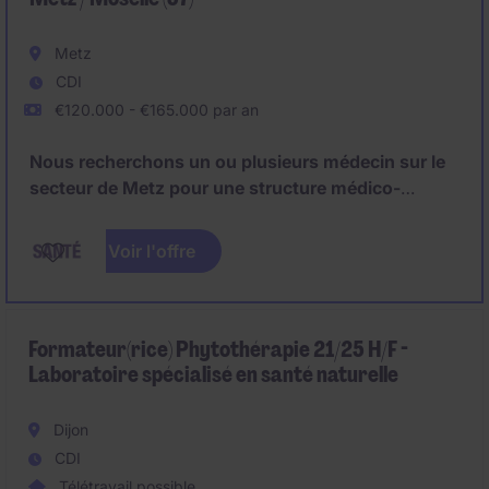
Metz
CDI
€120.000 - €165.000 par an
Nous recherchons un ou plusieurs médecin sur le
secteur de Metz pour une structure médico-
sociale.
Voir l'offre
Différents profils peuvent être étudiés :
- Médecin coordonateur avec connaissances en
psychiatrie
Formateur(rice) Phytothérapie 21/25 H/F -
Laboratoire spécialisé en santé naturelle
- Médecin pédopsychiatre
Dijon
- Médecin psychiatre avec connaissances des TND
CDI
Télétravail possible