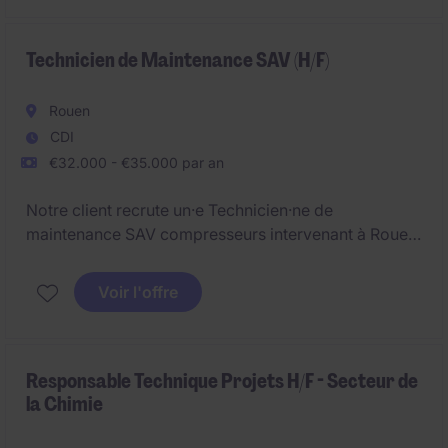
Technicien de Maintenance SAV (H/F)
Rouen
CDI
€32.000 - €35.000 par an
Notre client recrute un·e Technicien·ne de
maintenance SAV compresseurs intervenant à Rouen
(Seine-Maritime). Le·la Technicien·ne de maintenance
SAV compresseurs assure la performance des
Voir l'offre
installations d'air comprimé dans le secteur
Industriel, en combinant expertise technique et sens
du service. Le poste de Technicien·ne de
maintenance SAV compresseurs s'exerce à Rouen
Responsable Technique Projets H/F - Secteur de
la Chimie
(Seine-Maritime).