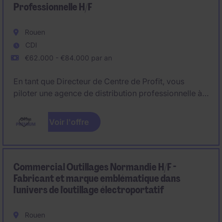
Professionnelle H/F
Rouen
CDI
€62.000 - €84.000 par an
En tant que Directeur de Centre de Profit, vous
piloter une agence de distribution professionnelle à
Rouen pour la zone Sud 76, 27, Nord 78. Vous
encadrez une équipe de 25 personnes dont 8
Voir l'offre
commerciaux itinérants.
Commercial Outillages Normandie H/F -
Fabricant et marque emblématique dans
l'univers de l'outillage électroportatif
Rouen