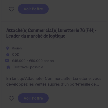
Voir l'offre
Attaché(e) Commercial(e) Lunetterie 76 (F/H) -
Leader du marché de l'optique
Rouen
CDD
€45.000 - €50.000 par an
Télétravail possible
En tant qu'Attaché(e) Commercial(e) Lunetterie, vous
développez les ventes auprès d'un portefeuille de
points de vente ciblés d'Opticiens dans les
départements suivants : 14, 27, 76, 78, 95
Voir l'offre