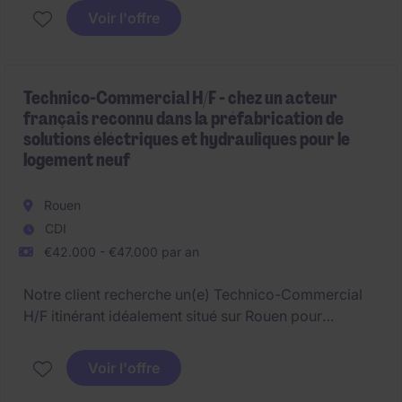
périmètre sur les sujets techniques, réglementaires et
Voir l'offre
de cybersécurité. Basé·e à Rouen, la personne
retenue intervient comme référent·e de proximité et
contribue à la mise en œuvre des orientations
numériques définies au niveau national.
Technico-Commercial H/F - chez un acteur
français reconnu dans la préfabrication de
solutions éléctriques et hydrauliques pour le
logement neuf
Rouen
CDI
€42.000 - €47.000 par an
Notre client recherche un(e) Technico-Commercial
H/F itinérant idéalement situé sur Rouen pour
accompagner le développement de son activité dans
le secteur Bâtiment et Construction.
Voir l'offre