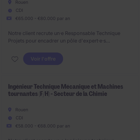
Rouen
CDI
€65.000 - €80.000 par an
Notre client recrute un·e Responsable Technique
Projets pour encadrer un pôle d'expert·e·s
techniques plurisidisciplinaires. Le ou la Responsable
Technique Projets coordonne les études, les
Voir l'offre
validations et la préparation technique des projets
industriels.
Ingénieur Technique Mécanique et Machines
tournantes (F/H) - Secteur de la Chimie
Rouen
CDI
€58.000 - €68.000 par an