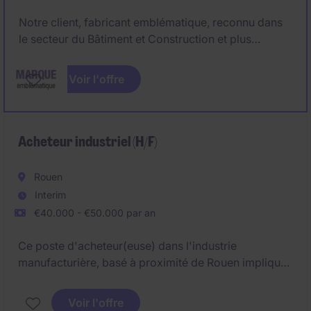
Notre client, fabricant emblématique, reconnu dans
le secteur du Bâtiment et Construction et plus
précisement dans l'univers de l'outillage
électroportatif, recrute, son futur Commercial
Voir l'offre
Powertools Normandie H/F basé sur Rouen ou
départements limitrophes (27).
Vous souhaitez rejoindre une marque iconique ?
Acheteur industriel (H/F)
Postulez !
Rouen
Interim
€40.000 - €50.000 par an
Ce poste d'acheteur(euse) dans l'industrie
manufacturière, basé à proximité de Rouen implique
la gestion des achats et la négociation avec les
fournisseurs. Vous jouerez un rôle clé dans
Voir l'offre