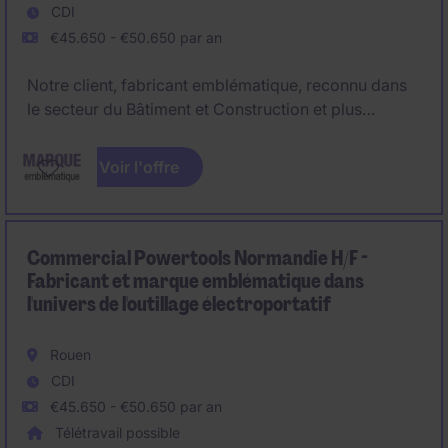
CDI
€45.650 - €50.650 par an
Notre client, fabricant emblématique, reconnu dans
le secteur du Bâtiment et Construction et plus
précisement dans l'univers de l'outillage
électroportatif, recrute, son futur Commercial
Voir l'offre
Outillages Normandie H/F basé sur Rouen ou
départements limitrophes (27).
Vous souhaitez rejoindre une marque iconique ?
Commercial Powertools Normandie H/F -
Postulez !
Fabricant et marque emblématique dans
l'univers de l'outillage électroportatif
Rouen
CDI
€45.650 - €50.650 par an
Télétravail possible