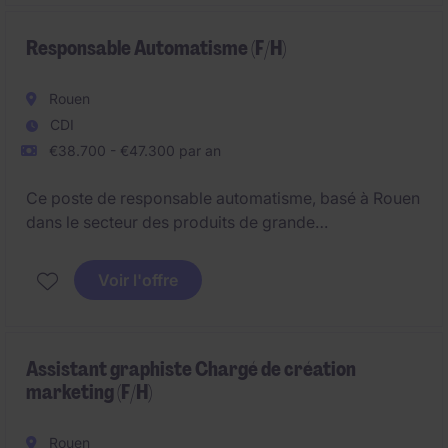
Responsable Automatisme (F/H)
Rouen
CDI
€38.700 - €47.300 par an
Ce poste de responsable automatisme, basé à Rouen
dans le secteur des produits de grande
consommation (FMCG), implique la gestion et
l'optimisation des systèmes automatisés. Vous serez
Voir l'offre
chargé(e) de superviser les opérations techniques et
d'assurer le bon fonctionnement des équipements
automatisés.
Assistant graphiste Chargé de création
marketing (F/H)
Rouen