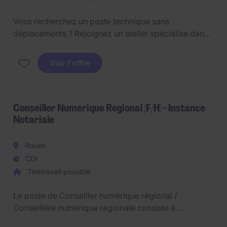
Vous recherchez un poste technique sans
déplacements ? Rejoignez un atelier spécialisé dans
les chariots élévateurs Fenwick pour préparer les
matériels neufs, reconditionner les équipements
Voir l'offre
d'occasion et installer différentes options.
Conseiller Numérique Régional (F/H) - Instance
Notariale
Rouen
CDI
Télétravail possible
Le poste de Conseiller numérique régional /
Conseillère numérique régionale consiste à
accompagner les acteurs et actrices de son