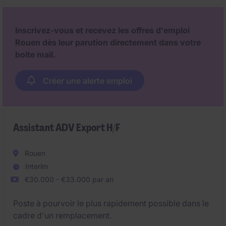
Basé(e) sur un territoire couvrant le Nord-Ouest
France, cette fonction conjugue développement
commercial, conseil technique et accompagnement
Inscrivez-vous et recevez les offres d'emploi
de projets.
Rouen dès leur parution directement dans votre
boite mail.
Créer une alerte emploi
Assistant ADV Export H/F
Rouen
Interim
€30.000 - €33.000 par an
Poste à pourvoir le plus rapidement possible dans le
cadre d'un remplacement.