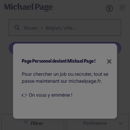
Rouen
Région, Ville...
Créer une alerte emploi
×
Page Personnel devient Michael Page !
26
Offres d'emploi Rouen
Pour chercher un job ou recruter, tout se
en France
passe maintenant sur michaelpage.fr.
👉 On vous y emmène !
Créer une alerte emploi
Close
Pertinence
Filtrer