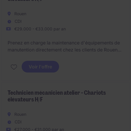
Rouen
CDI
€29.000 - €33.000 par an
Prenez en charge la maintenance d'équipements de
manutention directement chez les clients de Rouen
Sud. Vous intervenez en autonomie sur des
opérations préventives et curatives, tout en
Voir l'offre
bénéficiant de l'appui d'un pôle SAV local.
Technicien mécanicien atelier - Chariots
élévateurs H/F
Rouen
CDI
€27.000 - €31.000 par an