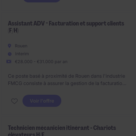
l'optimisation des coûts et l'approvisionnement en
matières premières et services pour l'entreprise.
Assistant ADV - Facturation et support clients
(F/H)
Rouen
Interim
€28.000 - €31.000 par an
Ce poste basé à proximité de Rouen dans l'industrie
FMCG consiste à assurer la gestion de la facturation
et le support aux clients. Vous jouerez un rôle clé
dans la satisfaction client et la gestion administrative
Voir l'offre
des ventes.
Technicien mécanicien itinérant - Chariots
élévateurs H/F