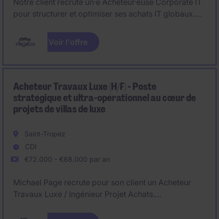
Notre client recrute un·e Acheteur·euse Corporate IT
pour structurer et optimiser ses achats IT globaux.
Vous pilotez donc des projets stratégiques en Achats
Voir l'offre
IT et approvisionnements au service de la
transformation digitale du groupe.
Acheteur Travaux Luxe (H/F) - Poste
stratégique et ultra-opérationnel au cœur de
projets de villas de luxe
Saint-Tropez
CDI
€72.000 - €88.000 par an
Michael Page recrute pour son client un Acheteur
Travaux Luxe / Ingénieur Projet Achats.
Basé à Saint-Tropez et rattaché à la Direction