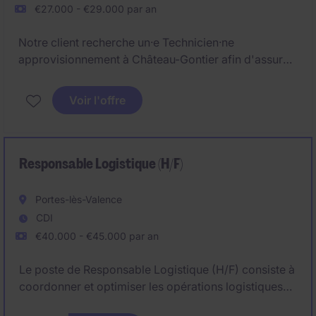
€27.000 - €29.000 par an
Notre client recherche un·e Technicien·ne
approvisionnement à Château-Gontier afin d'assurer
la gestion des flux d'approvisionnement et garantir la
disponibilité des matières dans le respect des coûts,
Voir l'offre
des délais et des besoins de production.
Responsable Logistique (H/F)
Portes-lès-Valence
CDI
€40.000 - €45.000 par an
Le poste de Responsable Logistique (H/F) consiste à
coordonner et optimiser les opérations logistiques
avec les équipes sur le terrain.