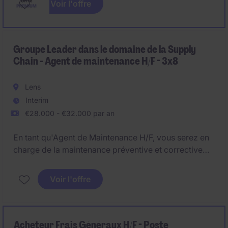
Voir l'offre
Générale, ce poste clé vise à structurer et piloter les
achats de travaux sur des projets résidentiels haut de
gamme. Création de poste, forte autonomie, enjeux
majeurs de maîtrise budgétaire, qualité et éthique
Groupe Leader dans le domaine de la Supply
Chain - Agent de maintenance H/F - 3x8
dans un environnement multi-projets.
Lens
Interim
€28.000 - €32.000 par an
En tant qu'Agent de Maintenance H/F, vous serez en
charge de la maintenance préventive et corrective
des équipements industriels automatisés.
Voir l'offre
Vous intervenez en 3x8 sur le site basé à Lens.
Acheteur Frais Généraux H/F - Poste