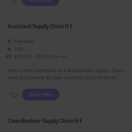
Voir l'offre
Chain contribue à la performance globale en
optimisant les flux et le service client.
Assistant Supply Chain H/F
Pujaudran
CDD
€26.000 - €28.000 par an
Notre client recherche un·e Assistant(e) Supply Chain
basé à proximité de l'Isle Jourdain, pour renforcer
ses activités en chaîne d'approvisionnement.
L'Assistant·e Approvisionneur·se contribue au suivi
Voir l'offre
des commandes et à la performance supply chain.
Coordinateur Supply Chain H/F