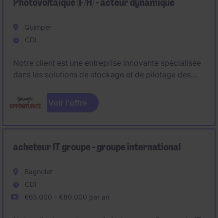
Photovoltaique (F/H) - acteur dynamique
Quimper
CDI
Notre client est une entreprise innovante spécialisée
dans les solutions de stockage et de pilotage des
énergies renouvelables.
Voir l'offre
Forte de son expertise, elle accompagne la transition
énergétique en proposant des systèmes performants
et durables. Dans le cadre de son développement,
elle cherche à renforcer ses équipes en recrutant un
acheteur IT groupe - groupe international
Acheteur Projets Energies Renouvelables.
Bagnolet
CDI
€65.000 - €80.000 par an