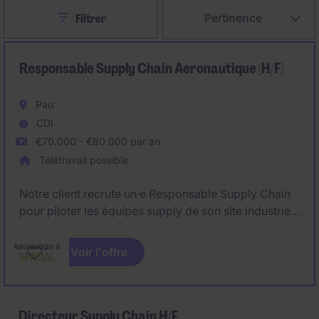
Close
Pertinence
Filtrer
Responsable Supply Chain Aéronautique (H/F)
Pau
CDI
€70.000 - €80.000 par an
Télétravail possible
Notre client recrute un·e Responsable Supply Chain
pour piloter les équipes supply de son site industriel
situé près de Pau, dans un contexte de retournement
de performance. Le/la Responsable Supply Chain
Voir l'offre
structure le PIC/PDP, fiabilise les flux et fédère les
équipes.
Directeur Supply Chain H/F