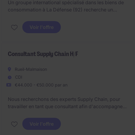
Un groupe international spécialisé dans les biens de
consommation à La Défense (92) recherche un
Spécialiste Supply Chain et Distribution pour 6 mois
de mission d'intérim.
Voir l'offre
Consultant Supply Chain H/F
Rueil-Malmaison
CDI
€44.000 - €50.000 par an
Nous recherchons des experts Supply Chain, pour
travailler en tant que consultant afin d'accompagner
les clients existants, dans un contexte d'amélioration
continue pour optimiser les performances de leur
Voir l'offre
Supply Chain