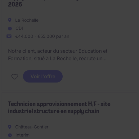
2026
La Rochelle
CDI
€44.000 - €55.000 par an
Notre client, acteur du secteur Education et
Formation, situé à La Rochelle, recrute un
Enseignant-chercheur en génie industriel et supply
chain H/F, pour la rentrée de septembre 2026.
Voir l'offre
Technicien approvisionnement H/F - site
industriel structuré en supply chain
Château-Gontier
Interim