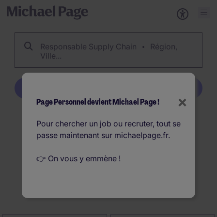
Responsable Supply Chain
Région,
Ville...
Créer une alerte emploi
×
Page Personnel devient Michael Page !
93
Offres d'emploi
Pour chercher un job ou recruter, tout se
passe maintenant sur michaelpage.fr.
Responsable Supply Chain
en France
👉 On vous y emmène !
Créer une alerte emploi