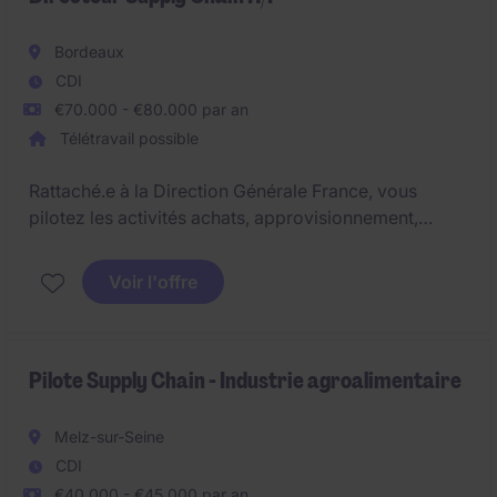
Bordeaux
CDI
€70.000 - €80.000 par an
Télétravail possible
Rattaché.e à la Direction Générale France, vous
pilotez les activités achats, approvisionnement,
logistique, transport et entrepôts. Ce poste combine
vision stratégique et implication opérationnelle pour
Voir l'offre
fiabiliser les flux et améliorer la performance globale.
Pilote Supply Chain - Industrie agroalimentaire
Melz-sur-Seine
CDI
€40.000 - €45.000 par an