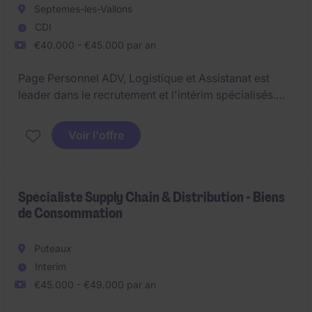
Septemes-les-Vallons
CDI
€40.000 - €45.000 par an
Page Personnel ADV, Logistique et Assistanat est
leader dans le recrutement et l'intérim spécialisés.
Experts sur les métiers, nous accompagnons nos
clients dans le recrutement de leurs futurs talents
Voir l'offre
avec notre réseau
Spécialiste Supply Chain & Distribution - Biens
de Consommation
Puteaux
Interim
€45.000 - €49.000 par an