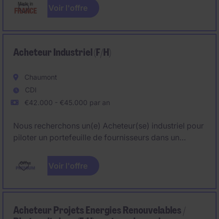
Voir l'offre
Acheteur Industriel (F/H)
Chaumont
CDI
€42.000 - €45.000 par an
Nous recherchons un(e) Acheteur(se) industriel pour
piloter un portefeuille de fournisseurs dans un
environnement industriel exigeant, orienté qualité,
performance et amélioration continue. Vous
Voir l'offre
contribuez à la sécurisation des approvisionnements
et à l'optimisation des coûts
Acheteur Projets Energies Renouvelables /