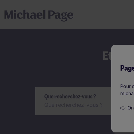
Et si 
Page
Rechercher
Pour c
micha
Que recherchez-vous ?
👉 On