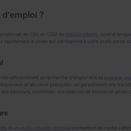
 d'emploi ?
ternational, en CDI, en CDD ou
mission interim
, contrat tempo
uvez rapidement le poste qui correspond à votre profil parm
l
ienter efficacement sa recherche d’emploi et à se
préparer aux
dispersées et les choix précipités, en garantissant une trans
 à son parcours, maximisez vos chances de trouver un poste q
ure
ante
et un
profil LinkedIn optimisé
permettent de capter l’atten