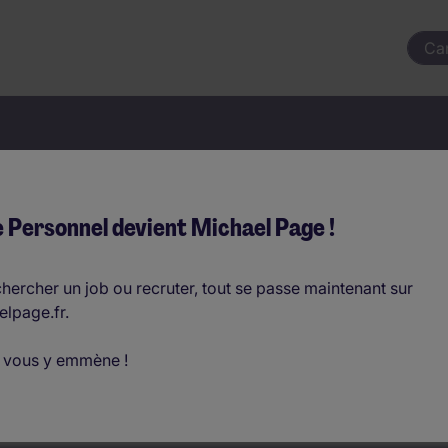
Ca
votre prochain job commençai
 Personnel devient Michael Page !
hercher un job ou recruter, tout se passe maintenant sur
elpage.fr.
Où ?
 vous y emmène !