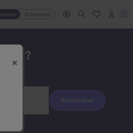
Mes offres, 0
ndidats
Entreprises
Offres
sauvegardées
t ici ?
×