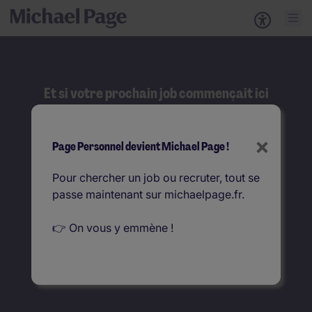
Et si votre prochain job commençait ici
?
Rechercher
×
Page Personnel devient Michael Page !
Que recherchez-vous ?
Pour chercher un job ou recruter, tout se
passe maintenant sur michaelpage.fr.
Où ?
👉 On vous y emmène !