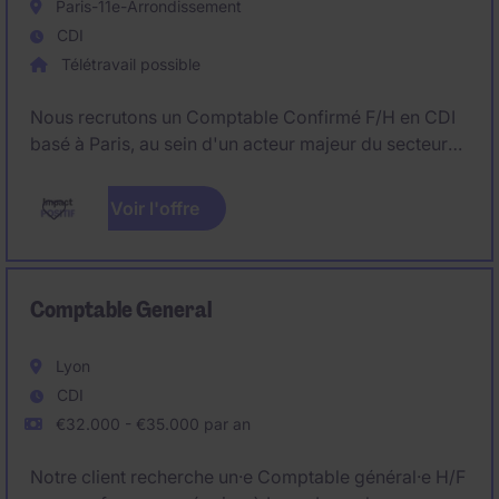
Paris-11e-Arrondissement
CDI
Télétravail possible
Nous recrutons un Comptable Confirmé F/H en CDI
basé à Paris, au sein d'un acteur majeur du secteur
de l'environnement et de l'économie circulaire.
Rattaché à la direction financière, vous intervenez
Voir l'offre
sur l'ensemble des sujets de comptabilité générale,
fiscalité courante et production des états financiers.
Comptable General
Lyon
CDI
€32.000 - €35.000 par an
Notre client recherche un·e Comptable général·e H/F