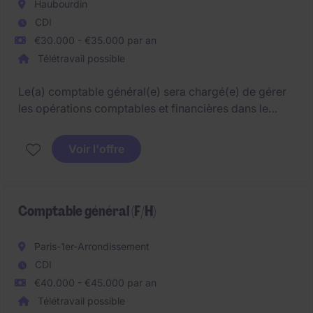
Haubourdin
CDI
€30.000 - €35.000 par an
Télétravail possible
Le(a) comptable général(e) sera chargé(e) de gérer
les opérations comptables et financières dans le
secteur des biens de grande consommation. Ce
poste basé sur le secteur d'Haubourdin nécessite
Voir l'offre
des compétences solides en comptabilité.
Comptable général (F/H)
Paris-1er-Arrondissement
CDI
€40.000 - €45.000 par an
Télétravail possible