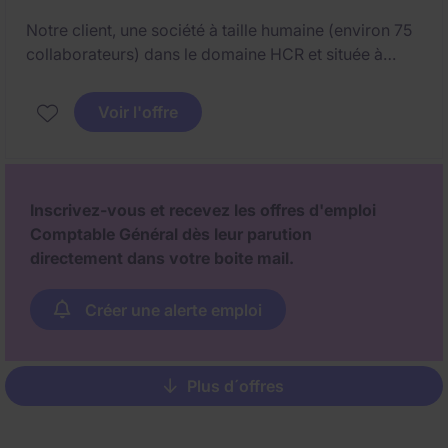
Notre client, une société à taille humaine (environ 75
collaborateurs) dans le domaine HCR et située à
Paris 1er, recherche actuellement un comptable
général afin d'accompagner l'équipe comptable déjà
Voir l'offre
en place.
Inscrivez-vous et recevez les offres d'emploi
Comptable Général dès leur parution
directement dans votre boite mail.
Créer une alerte emploi
Plus d´offres
Pagination