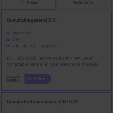
Close
Pertinence
Filtrer
Comptable général (F/H)
Valserhône
CDI
€36.000 - €45.000 par an
MICHAEL PAGE, recrute pour son client, un(e)
Comptable Général(e) pour prendre en charge la
comptabilité de plusieurs sociétés holdings du
groupe.
Voir l'offre
Véritable référent(e) comptable, vous évoluerez
dans une structure à taille humaine où la
polyvalence, l'autonomie et l'amélioration continue
Comptable Confirmé(e) - F/H - CDI
sont valorisées.