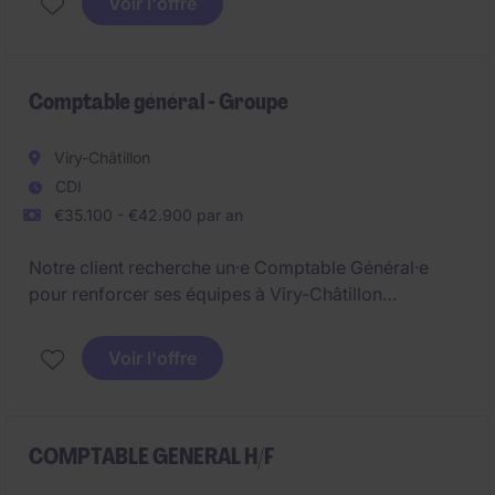
Voir l'offre
l'opportunité de participer à un projet majeur de
transformation des systèmes d'information
financiers.
Comptable général - Groupe
Viry-Châtillon
CDI
€35.100 - €42.900 par an
Notre client recherche un·e Comptable Général·e
pour renforcer ses équipes à Viry-Châtillon
(Essonne). Le/la Comptable Général·e contribue au
pilotage financier et à la fiabilité des comptes. Basé·e
Voir l'offre
à Viry-Châtillon (Essonne), le/la Comptable Général·e
intervient dans un environnement structuré en pleine
évolution.
COMPTABLE GENERAL H/F