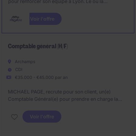
pour renforcer son équipe à Lyon. Le ou la
Comptable général·e H/F intervient sur l'ensemble
des opérations comptables et participe aux clôtures
Voir l'offre
dans un environnement dynamique et challengeant.
Comptable général (H/F)
Archamps
CDI
€35.000 - €45.000 par an
MICHAEL PAGE, recrute pour son client, un(e)
Comptable Général(e) pour prendre en charge la
comptabilité de plusieurs sociétés holdings du
groupe.
Voir l'offre
Véritable référent(e) comptable, vous évoluerez dans
une structure à taille humaine où la polyvalence,