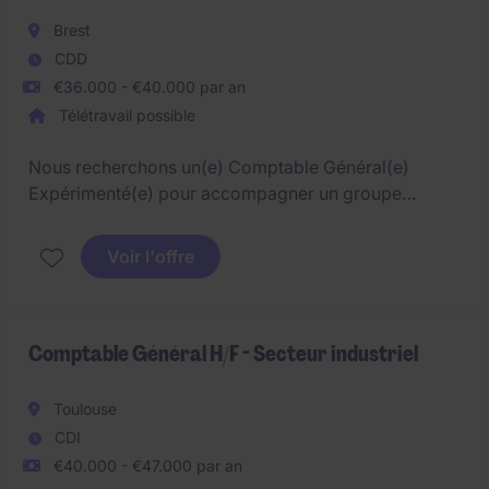
Brest
CDD
€36.000 - €40.000 par an
Télétravail possible
Nous recherchons un(e) Comptable Général(e)
Expérimenté(e) pour accompagner un groupe
structuré dans la gestion de ses entités. Véritable
référent(e) technique, vous intervenez sur des sujets
Voir l'offre
riches mêlant comptabilité, fiscalité et flux intra-
groupe, avec une vision globale et stratégique.
Comptable Général H/F - Secteur industriel
Toulouse
CDI
€40.000 - €47.000 par an