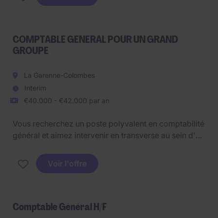
Alors n'hésitez pas et rejoignez notre client, un
Groupe situé à Nanterre, en tant que Comptable
Général.
COMPTABLE GENERAL POUR UN GRAND
GROUPE
La Garenne-Colombes
Interim
€40.000 - €42.000 par an
Vous recherchez un poste polyvalent en comptabilité
général et aimez intervenir en transverse au sein d'un
service ?
Voir l'offre
Vous maitrisez ou souhaitez maitriser les normes
IFRS ?Ce poste est fait pour vous.
Comptable Général H/F