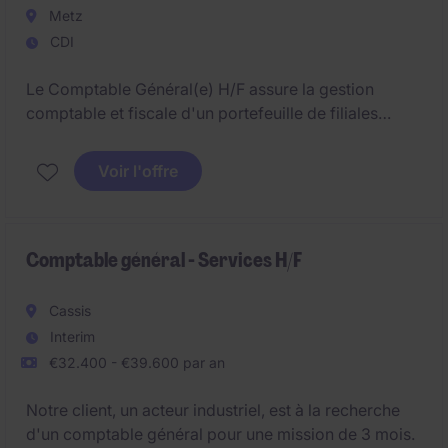
Metz
CDI
Le Comptable Général(e) H/F assure la gestion
comptable et fiscale d'un portefeuille de filiales
immobilières françaises. Ce poste requiert une solide
expertise comptable, une appétence pour la fiscalité
Voir l'offre
et une forte capacité à travailler avec des
interlocuteurs variés dans un environnement
exigeant.
Comptable général - Services H/F
Cassis
Interim
€32.400 - €39.600 par an
Notre client, un acteur industriel, est à la recherche
d'un comptable général pour une mission de 3 mois.