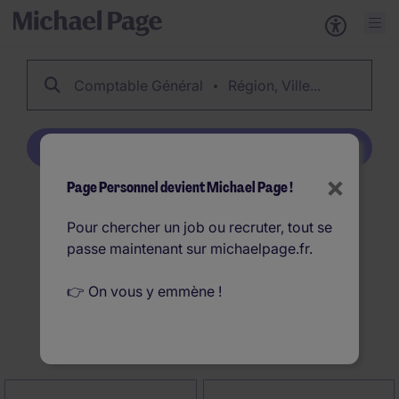
Comptable Général
Région, Ville...
Créer une alerte emploi
×
Page Personnel devient Michael Page !
99
Offres d'emploi
Pour chercher un job ou recruter, tout se
Comptable Général en
passe maintenant sur michaelpage.fr.
France
👉 On vous y emmène !
Créer une alerte emploi