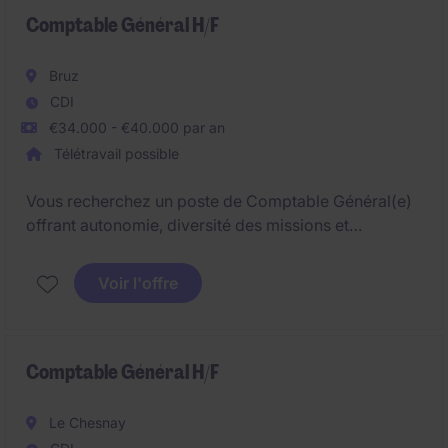
l'autonomie et l'amélioration continue sont
Comptable Général H/F
valorisées.
Bruz
CDI
€34.000 - €40.000 par an
Télétravail possible
Vous recherchez un poste de Comptable Général(e)
offrant autonomie, diversité des missions et
environnement structuré ? Notre client, acteur majeur
de son secteur, recherche un(e) professionnel(le) de
Voir l'offre
la comptabilité capable de prendre en charge un
portefeuille de sociétés et de contribuer activement
aux clôtures comptables et aux obligations fiscales.
Comptable Général H/F
Le Chesnay