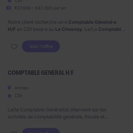
CDI
€37.000 - €42.000 par an
Notre client recherche un·e
Comptable Général·e
H/F
en CDI basé·e au
Le Chesnay
. Le/La
Comptable
Général·e H/F
assure la fiabilité des données
financières et intervient sur l'ensemble des cycles
Voir l'offre
dans un environnement structuré. Le/La
Comptable
Général·e H/F
est au cœur des enjeux financiers.
COMPTABLE GENERAL H/F
Arches
CDI
Le/la Comptable Général(e) intervient sur les
activités de comptabilité générale, fiscale et
analytique au sein d'un site industriel intégré à un
groupe international. Le poste offre également