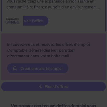
Vous recherchez une expérience enrichissante en
comptabilité et finance au sein d'un environnement
international ? Vous avez le sens des chiffres, êtes
organisé, rigoureux, et savez-vous adapter
Voir l'offre
rapidement à un nouvel environnement ? Alors
n'attendez plus ! Rejoignez notre client, une
entreprise innovante et reconnue à l'échelle
internationale, située près de Noisy-le-Grand en tant
Inscrivez-vous et recevez les offres d'emploi
que Accounting Manager en CDI.
Comptable Général dès leur parution
directement dans votre boite mail.
Créer une alerte emploi
Plus d´offres
Pagination
Vous n'avez pas trouvé d'offre d'emploi vous