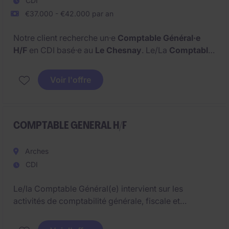
CDI
€37.000 - €42.000 par an
Notre client recherche un·e
Comptable Général·e
H/F
en CDI basé·e au
Le Chesnay
. Le/La
Comptable
Général·e H/F
assure la fiabilité des données
financières et intervient sur l'ensemble des cycles
Voir l'offre
dans un environnement structuré. Le/La
Comptable
Général·e H/F
est au cœur des enjeux financiers.
COMPTABLE GENERAL H/F
Arches
CDI
Le/la Comptable Général(e) intervient sur les
activités de comptabilité générale, fiscale et
analytique au sein d'un site industriel intégré à un
groupe international. Le poste offre également