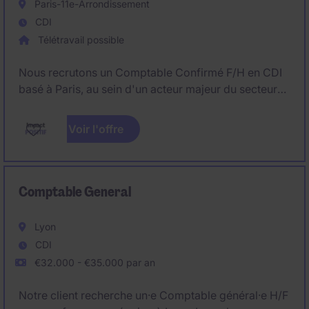
Paris-11e-Arrondissement
CDI
Télétravail possible
Nous recrutons un Comptable Confirmé F/H en CDI
basé à Paris, au sein d'un acteur majeur du secteur
de l'environnement et de l'économie circulaire.
Rattaché à la direction financière, vous intervenez
Voir l'offre
sur l'ensemble des sujets de comptabilité générale,
fiscalité courante et production des états financiers.
Comptable General
Lyon
CDI
€32.000 - €35.000 par an
Notre client recherche un·e Comptable général·e H/F