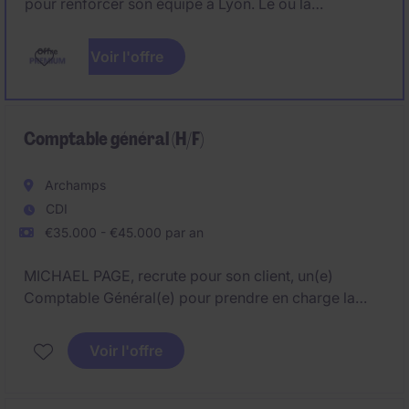
pour renforcer son équipe à Lyon. Le ou la
Comptable général·e H/F intervient sur l'ensemble
des opérations comptables et participe aux clôtures
Voir l'offre
dans un environnement dynamique et challengeant.
Comptable général (H/F)
Archamps
CDI
€35.000 - €45.000 par an
MICHAEL PAGE, recrute pour son client, un(e)
Comptable Général(e) pour prendre en charge la
comptabilité de plusieurs sociétés holdings du
groupe.
Voir l'offre
Véritable référent(e) comptable, vous évoluerez dans
une structure à taille humaine où la polyvalence,