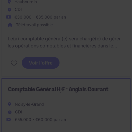
Haubourdin
CDI
€30.000 - €35.000 par an
Télétravail possible
Le(a) comptable général(e) sera chargé(e) de gérer
les opérations comptables et financières dans le
secteur des biens de grande consommation. Ce
poste basé sur le secteur d'Haubourdin nécessite
Voir l'offre
des compétences solides en comptabilité.
Comptable Général H/F - Anglais Courant
Noisy-le-Grand
CDI
€55.000 - €60.000 par an