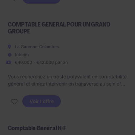
Alors n'hésitez pas et rejoignez notre client, un
Groupe situé à Nanterre, en tant que Comptable
Général.
COMPTABLE GENERAL POUR UN GRAND
GROUPE
La Garenne-Colombes
Interim
€40.000 - €42.000 par an
Vous recherchez un poste polyvalent en comptabilité
général et aimez intervenir en transverse au sein d'un
service ?
Voir l'offre
Vous maitrisez ou souhaitez maitriser les normes
IFRS ?Ce poste est fait pour vous.
Comptable Général H/F