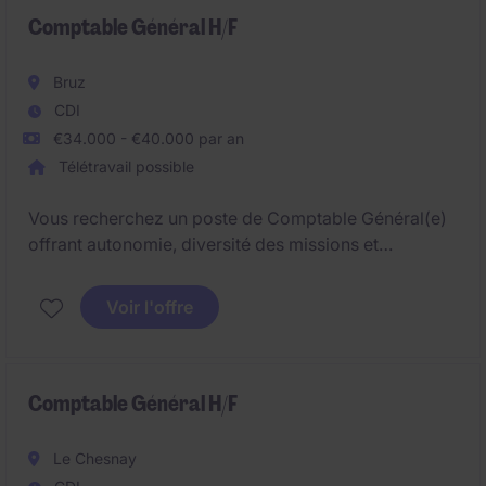
l'autonomie et l'amélioration continue sont
Comptable Général H/F
valorisées.
Bruz
CDI
€34.000 - €40.000 par an
Télétravail possible
Vous recherchez un poste de Comptable Général(e)
offrant autonomie, diversité des missions et
environnement structuré ? Notre client, acteur majeur
de son secteur, recherche un(e) professionnel(le) de
Voir l'offre
la comptabilité capable de prendre en charge un
portefeuille de sociétés et de contribuer activement
aux clôtures comptables et aux obligations fiscales.
Comptable Général H/F
Le Chesnay