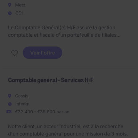
Metz
CDI
Le Comptable Général(e) H/F assure la gestion
comptable et fiscale d'un portefeuille de filiales
immobilières françaises. Ce poste requiert une solide
expertise comptable, une appétence pour la fiscalité
Voir l'offre
et une forte capacité à travailler avec des
interlocuteurs variés dans un environnement
exigeant.
Comptable général - Services H/F
Cassis
Interim
€32.400 - €39.600 par an
Notre client, un acteur industriel, est à la recherche
d'un comptable général pour une mission de 3 mois.