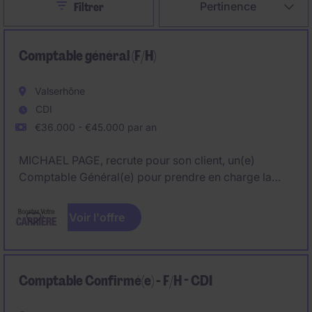
Close
Pertinence
Filtrer
Comptable général (F/H)
Valserhône
CDI
€36.000 - €45.000 par an
MICHAEL PAGE, recrute pour son client, un(e)
Comptable Général(e) pour prendre en charge la
comptabilité de plusieurs sociétés holdings du
groupe.
Voir l'offre
Véritable référent(e) comptable, vous évoluerez
dans une structure à taille humaine où la
polyvalence, l'autonomie et l'amélioration continue
Comptable Confirmé(e) - F/H - CDI
sont valorisées.