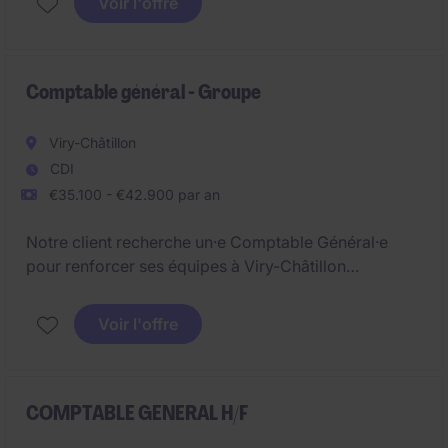
Voir l'offre
l'opportunité de participer à un projet majeur de
transformation des systèmes d'information
financiers.
Comptable général - Groupe
Viry-Châtillon
CDI
€35.100 - €42.900 par an
Notre client recherche un·e Comptable Général·e
pour renforcer ses équipes à Viry-Châtillon
(Essonne). Le/la Comptable Général·e contribue au
pilotage financier et à la fiabilité des comptes. Basé·e
Voir l'offre
à Viry-Châtillon (Essonne), le/la Comptable Général·e
intervient dans un environnement structuré en pleine
évolution.
COMPTABLE GENERAL H/F