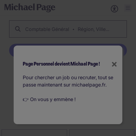
Comptable Général
Région, Ville...
Créer une alerte emploi
×
Page Personnel devient Michael Page !
99
Offres d'emploi
Pour chercher un job ou recruter, tout se
Comptable Général en
passe maintenant sur michaelpage.fr.
France
👉 On vous y emmène !
Créer une alerte emploi