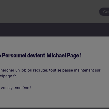
Ca
votre prochain job commençai
 Personnel devient Michael Page !
hercher un job ou recruter, tout se passe maintenant sur
elpage.fr.
Où ?
 vous y emmène !