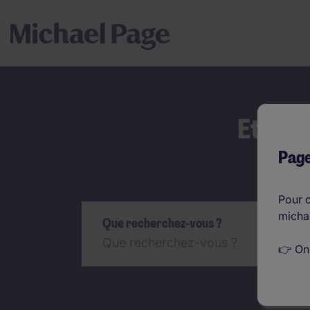
Et si 
Page
Rechercher
Pour c
micha
Que recherchez-vous ?
👉 On