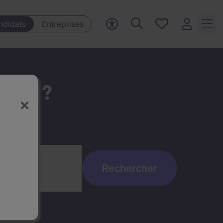
Mes offres, 0
ndidats
Entreprises
Offres
sauvegardées
t ici ?
×