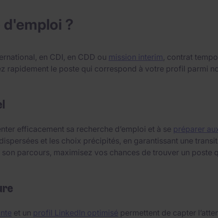
 d'emploi ?
ternational, en CDI, en CDD ou
mission interim
, contrat tempo
uvez rapidement le poste qui correspond à votre profil parm
l
ienter efficacement sa recherche d’emploi et à se
préparer aux
dispersées et les choix précipités, en garantissant une trans
 à son parcours, maximisez vos chances de trouver un poste q
ure
ante
et un
profil LinkedIn optimisé
permettent de capter l’atten