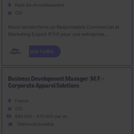
Paris-8e-Arrondissement
CDI
Nous recherchons un Responsable Commercial et
Marketing Export (F/H) pour une entreprise
intervenant à l'international, spécialisée dans des
projets à forte valeur ajoutée. Le poste est basé en
Voir l'offre
France, Paris-8e-Arrondissement avec de nombreux
déplacements à l'étranger, principalement en
Afrique, et couvre le développement commercial, la
gestion d'agents et le pilotage marketing export.
Business Development Manager (M/F) -
Corporate Apparel Solutions
France
CDI
€60.000 - €70.000 par an
Télétravail possible