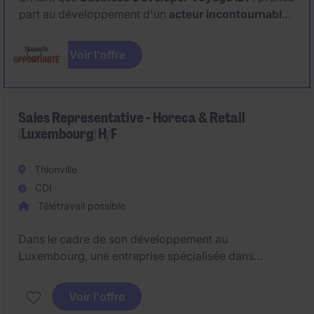
part au développement d'un
acteur incontournable
du voyage de groupe
.
Voir l'offre
Mettez votre sens commercial au service de projets
d'exception et aidez vos clients à donner vie à des
expériences de voyage uniques, en France comme à
l'international.
Sales Representative - Horeca & Retail
(Luxembourg) H/F
Thionville
CDI
Télétravail possible
Dans le cadre de son développement au
Luxembourg, une entreprise spécialisée dans
l'importation et la distribution de
boissons premium
et innovantes
recherche un(e)
Sale Representative
Voir l'offre
Horeca & Retail
pour renforcer son équipe