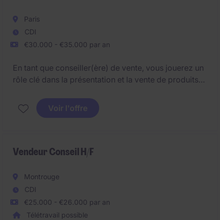
Paris
CDI
€30.000 - €35.000 par an
En tant que conseiller(ère) de vente, vous jouerez un
rôle clé dans la présentation et la vente de produits
de soin au sein du Bon Marché. Vous contribuerez à
offrir une expérience client exceptionnelle tout en
Voir l'offre
atteignant les objectifs de vente.
Vendeur Conseil H/F
Montrouge
CDI
€25.000 - €26.000 par an
Télétravail possible