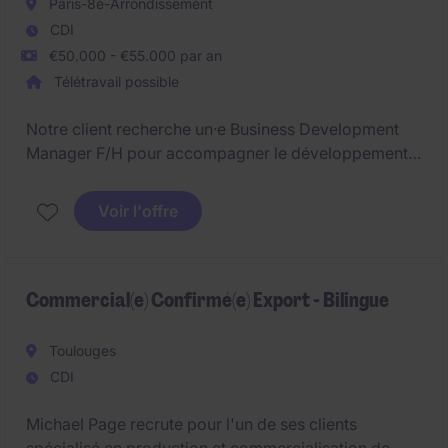
Paris-8e-Arrondissement
CDI
€50.000 - €55.000 par an
Télétravail possible
Notre client recherche un·e Business Development
Manager F/H pour accompagner le développement
d'une entreprise innovante du secteur food-tech à
Paris. Dans le cadre d'un projet de croissance
Voir l'offre
stratégique, vous contribuez à l'acquisition de
nouveaux partenaires et au développement
commercial d'un modèle disruptif à destination des
professionnels de la restauration.
Commercial(e) Confirmé(e) Export - Bilingue
Toulouges
CDI
Michael Page recrute pour l'un de ses clients