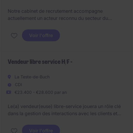
Notre cabinet de recrutement accompagne
actuellement un acteur reconnu du secteur du
tourisme et des séjours de loisirs dans le cadre du
renforcement de ses équipes.
Voir l'offre
Dans un contexte de montée en gamme de son offre
et de développement de son activité, nous recrutons
un
Vendeur libre service H/F -
Vendeur Conseil H/F
pour intégrer un
centre de
relation clients dynamique
basé à
Montrouge
.
La Teste-de-Buch
CDI
€23.400 - €28.600 par an
Le(a) vendeur(euse) libre-service jouera un rôle clé
dans la gestion des interactions avec les clients et
dans la mise en rayon des produits. Ce poste basé à
La Teste de Buch implique des responsabilités
Voir l'offre