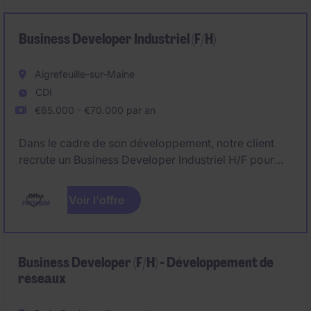
directement au Dirigeant, en véritable partenaire du
développement du cabinet, vous jouez un rôle clé
dans la croissance du celui-ci sur le territoire.
Business Developer Industriel (F/H)
Aigrefeuille-sur-Maine
CDI
€65.000 - €70.000 par an
Dans le cadre de son développement, notre client
recrute un Business Developer Industriel H/F pour
accélérer la conquête de nouveaux marchés.
Voir l'offre
Business Developer (F/H) - Développement de
réseaux