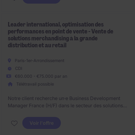
variées.
Leader international, optimisation des
performances en point de vente - Vente de
solutions merchandising à la grande
distribution et au retail
Paris-1er-Arrondissement
CDI
€60.000 - €75.000 par an
Télétravail possible
Notre client recherche un·e Business Development
Manager France (H/F) dans le secteur des solutions
de merchandising, d'équipement de magasin et
d'optimisation des performances en point de vente,
Voir l'offre
basé·e en France en télétravail avec déplacements
réguliers sur le territoire national.