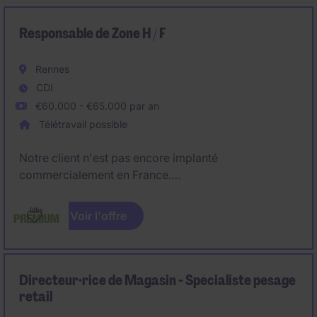
Responsable de Zone H / F
Rennes
CDI
€60.000 - €65.000 par an
Télétravail possible
Notre client n'est pas encore implanté
commercialement en France.
Dans ce cadre, nous recrutons un premier
Voir l'offre
Technico‑Commercial France, chargé de développer
la présence sur le marché français, avec un focus
prioritaire sur la région Bretagne et principalement
les entreprises du secteur agroalimentaire.
Directeur·rice de Magasin - Spécialiste pesage
retail