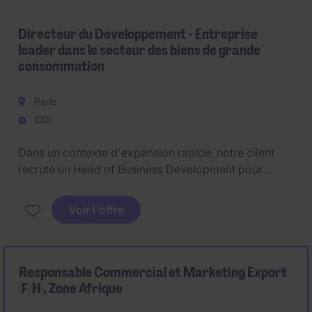
Directeur du Développement - Entreprise
leader dans le secteur des biens de grande
consommation
Paris
CDI
Dans un contexte d'expansion rapide, notre client
recrute un Head of Business Development pour
structurer et accélérer le développement de
nouvelles opportunités commerciales. Rattaché à la
Voir l'offre
Direction Générale, il joue un rôle stratégique dans
l'identification de relais de croissance et de
partenariats clés.
Responsable Commercial et Marketing Export
(F/H), Zone Afrique