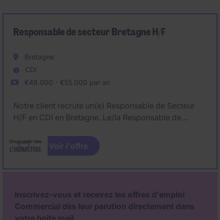
commerciale.
Responsable de secteur Bretagne H/F
Bretagne
CDI
€48.000 - €55.000 par an
Notre client recrute un(e) Responsable de Secteur
H/F en CDI en Bretagne. Le/la Responsable de
Secteur H/F pilote un secteur stratégique en pièces
de rechange, peinture et carrosserie, avec un fort
Voir l'offre
enjeu de développement commercial et de
fidélisation clients.
Inscrivez-vous et recevez les offres d'emploi
Commercial dès leur parution directement dans
votre boite mail.