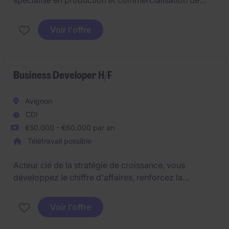
spécialisé en production et commercialisation de
fruits/légumes, un(e) commercial(e) export
confirmé(e) afin de gérer et développer un
Voir l'offre
portefeuille de clients internationaux.
Business Developer H/F
Avignon
CDI
€50.000 - €60.000 par an
Télétravail possible
Acteur clé de la stratégie de croissance, vous
développez le chiffre d'affaires, renforcez la
rentabilité et ouvrez de nouveaux marchés en vous
appuyant sur votre talent de négociateur et de
Voir l'offre
développeur commercial.