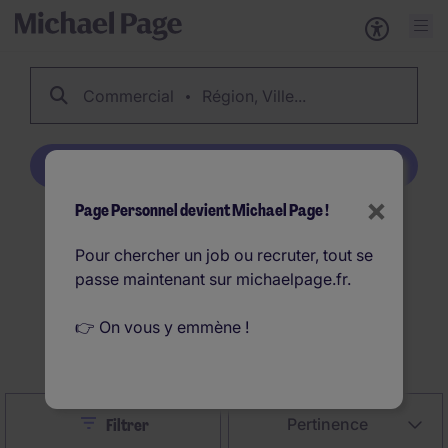
Commercial
Région, Ville...
Créer une alerte emploi
×
Page Personnel devient Michael Page !
756
Offres d'emploi
Pour chercher un job ou recruter, tout se
Commercial en France
passe maintenant sur michaelpage.fr.
👉 On vous y emmène !
Créer une alerte emploi
Close
Pertinence
Filtrer