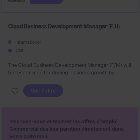
énergétique.
Basé·e en France, la personne recrutée contribuera
activement à la croissance d'un portefeuille
Cloud Business Development Manager (F/H)
d'installateurs et à l'animation d'un réseau
professionnel structuré.
International
CDI
The Cloud Business Development Manager (F/M) will
be responsible for driving business growth by
identifying and developing new opportunities in the
Technology & Telecoms sector. This role requires a
Voir l'offre
strategic mindset to expand the client's market
presence and achieve sales targets in Düsseldorf.
Inscrivez-vous et recevez les offres d'emploi
Commercial dès leur parution directement dans
votre boite mail.