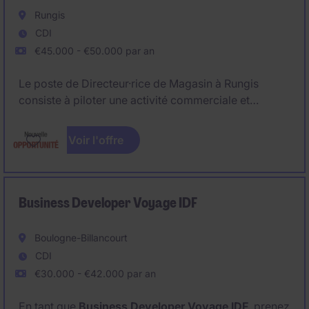
Rungis
CDI
€45.000 - €50.000 par an
Le poste de Directeur·rice de Magasin à Rungis
consiste à piloter une activité commerciale et
opérationnelle dans le secteur Vente au détail. Le ou
la Directeur·rice de Magasin contribue au
Voir l'offre
développement des ventes et à la structuration de
l'organisation locale à Rungis, dans un
environnement Vente au détail.
Business Developer Voyage IDF
Boulogne-Billancourt
CDI
€30.000 - €42.000 par an
En tant que
Business Developer Voyage IDF
, prenez