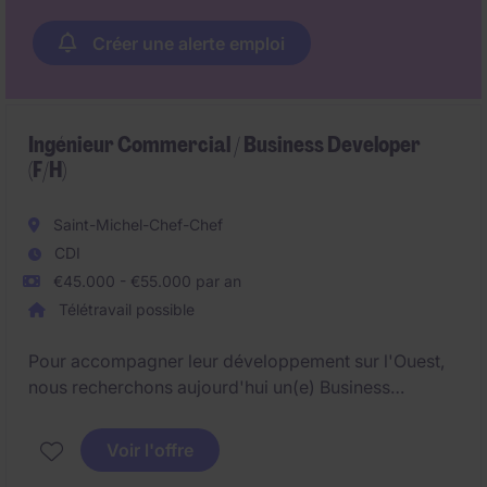
Créer une alerte emploi
Ingénieur Commercial / Business Developer
(F/H)
Saint-Michel-Chef-Chef
CDI
€45.000 - €55.000 par an
Télétravail possible
Pour accompagner leur développement sur l'Ouest,
nous recherchons aujourd'hui un(e) Business
Developer / Ingénieur Commercial.
Voir l'offre
Dans le cadre d'un remplacement et rattaché(e)