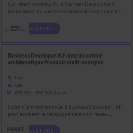
Our client is looking for a Business Development
professional to lead the commercial development of
its corporate apparel activity in France and across
Europe. The Business Development role focuses on
Voir l'offre
opening new markets, building strategic partnerships
and developing business opportunities within
complex B2B environments, with a primary focus on
France.
Business Developer H/F chez un acteur
emblématique français multi-énergies
Paris
CDI
€55.000 - €65.000 par an
Notre client recherche un·e Business Developer H/F
pour accélérer le développement d'un réseau
national de partenaires dans le secteur du bâtiment
et construction et des solutions de rénovation
Voir l'offre