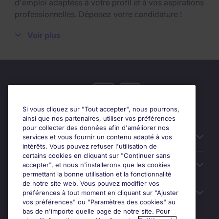
d'emploi adaptées à votre profil et à vos aspirations
professionnelles. Déposez votre candidature !
Offres d'emploi de Commercial chez Michael
Voir plus
Page
Toutes les entreprises ont besoin d’un cadre
commercial afin d’accroitre leurs portefeuilles de
clients, leurs ventes et leurs volumes d’affaires. Vous
trouverez sur le site de Michael Page des offres
Si vous cliquez sur "Tout accepter", nous pourrons,
d’emploi de commercial, responsable commercial,
ainsi que nos partenaires, utiliser vos préférences
commercial grands comptes
,
account manager
,
pour collecter des données afin d'améliorer nos
chef des ventes et
directeur commercial
... N’hésitez
Candidats
services et vous fournir un contenu adapté à vos
intérêts. Vous pouvez refuser l'utilisation de
pas à vous abonnez à notre alerte emploi afin d’être
certains cookies en cliquant sur "Continuer sans
informé dès qu’une offre de commercial
Entreprises
accepter", et nous n'installerons que les cookies
correspondant à votre profil sera mise en ligne sur
permettant la bonne utilisation et la fonctionnalité
notre site.
de notre site web. Vous pouvez modifier vos
Contact
préférences à tout moment en cliquant sur "Ajuster
Pourquoi choisir un carrière dans le
vos préférences" ou "Paramètres des cookies" au
bas de n'importe quelle page de notre site. Pour
commercial ?