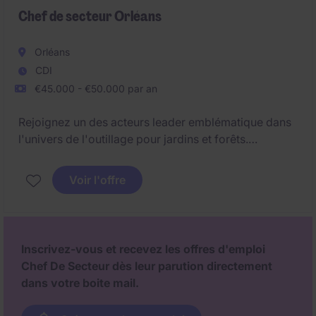
Chef de secteur Orléans
Orléans
CDI
€45.000 - €50.000 par an
Rejoignez un des acteurs leader emblématique dans
l'univers de l'outillage pour jardins et forêts.
Il recherche aujourd'hui son futur
Chef de secteur
Voir l'offre
Orléans
basé autour d'un axe autoroutier afin de
récupérer la zone suivante : IDF Sud ainsi que les
départements 18, 45, 58, 89.
Inscrivez-vous et recevez les offres d'emploi
Chef De Secteur dès leur parution directement
dans votre boite mail.