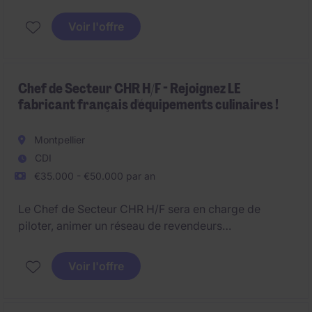
secteur GMS (H/F) pour l'Ouest parisien.
Voir l'offre
Chef de Secteur CHR H/F - Rejoignez LE
fabricant français d'équipements culinaires !
Montpellier
CDI
€35.000 - €50.000 par an
Le Chef de Secteur CHR H/F sera en charge de
piloter, animer un réseau de revendeurs
professionnels et de mener des actions de
prescription auprès de bureaux d'études spécialisés
Voir l'offre
dans la conception de cuisines professionnelles,
hôtellerie et restauration;