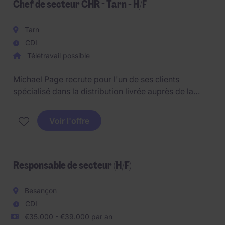
Chef de secteur CHR - Tarn - H/F
Tarn
CDI
Télétravail possible
Michael Page recrute pour l'un de ses clients
spécialisé dans la distribution livrée auprès de la
restauration commerciale, un(e) Chef(fe) de secteur
pour animer et développer un portefeuille de clients
Voir l'offre
professionnels sur le secteur du Tarn (Albi, Gaillac...).
Responsable de secteur (H/F)
Besançon
CDI
€35.000 - €39.000 par an