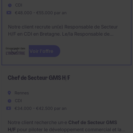
Ce poste basé sur Aubervilliers s'inscrit dans un
CDI
environnement temporaire et dynamique.
€48.000 - €55.000 par an
Notre client recrute un(e) Responsable de Secteur
H/F en CDI en Bretagne. Le/la Responsable de
Secteur H/F pilote un secteur stratégique en pièces
de rechange, peinture et carrosserie, avec un fort
Voir l'offre
enjeu de développement commercial et de
fidélisation clients.
Chef de Secteur GMS H/F
Rennes
CDI
€34.000 - €42.500 par an
Notre client recherche un·e
Chef de Secteur GMS
H/F
pour piloter le développement commercial et la