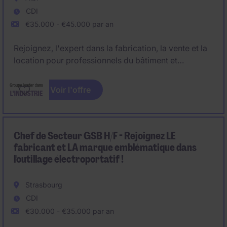
CDI
€35.000 - €45.000 par an
Rejoignez, l'expert dans la fabrication, la vente et la
location pour professionnels du bâtiment et
construction ainsi que du second oeuvre. Notre
client recherche un Responsable de Secteur H/F, afin
Voir l'offre
de développer et fidéliser son portefeuille clients sur
le secteur de Albi et départements limitrophes
(66,11,12,46).
Chef de Secteur GSB H/F - Rejoignez LE
fabricant et LA marque emblématique dans
l'outillage électroportatif !
Strasbourg
CDI
€30.000 - €35.000 par an