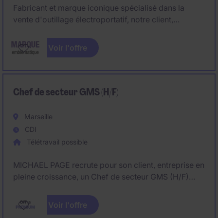
Fabricant et marque iconique spécialisé dans la
vente d'outillage électroportatif, notre client,
recherche un Chef de Secteur GSB H/F basé sur
Strasbourg ou départements limitrophes (25, 39, 68,
Voir l'offre
70, 88, 90) pour animer un réseau de distributeurs
GSB ainsi que réseau professionnel/négoces.
Chef de secteur GMS (H/F)
Marseille
CDI
Télétravail possible
MICHAEL PAGE recrute pour son client, entreprise en
pleine croissance, un Chef de secteur GMS (H/F)
pour les départements suivants : 04, 06, 13,84 &
83.Poste idéalement basé à Marseille ou Nice.
Voir l'offre