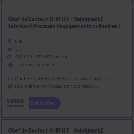
Chef de Secteur CHR H/F - Rejoignez LE
fabricant français d'équipements culinaires !
Lille
CDI
€45.000 - €50.000 par an
Télétravail possible
Le Chef de Secteur CHR H/F sera en charge de
piloter, animer un réseau de revendeurs
professionnels et de mener des actions de
prescription auprès de bureaux d'études spécialisés
Voir l'offre
dans la conception de cuisines professionnelles,
hôtellerie et restauration sur Lille et départements
limitrophes;
Chef de Secteur CHR H/F - Rejoignez LE