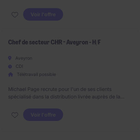
visibilité de ses produits. Dans le secteur des
boissons énergisantes, cette personne contribue à la
Voir l'offre
croissance des ventes, à l'excellence d'exécution et
à l'optimisation de la présence en point de vente sur
Rennes et alentours
.
Chef de secteur CHR - Aveyron - H/F
Aveyron
CDI
Télétravail possible
Michael Page recrute pour l'un de ses clients
spécialisé dans la distribution livrée auprès de la
restauration commerciale, un(e) Chef(fe) de secteur
pour animer et développer un portefeuille de clients
Voir l'offre
professionnels sur le secteur de l'Aveyron.