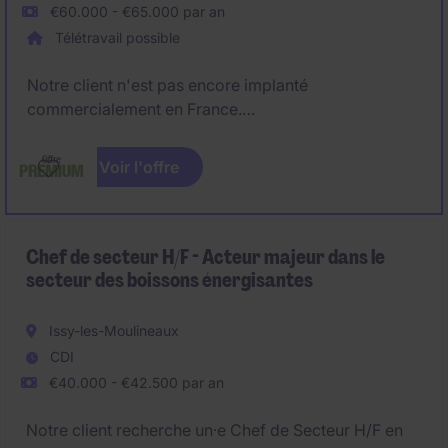
€60.000 - €65.000 par an
Télétravail possible
Notre client n'est pas encore implanté
commercialement en France.
Dans ce cadre, nous recrutons un premier
Voir l'offre
Technico‑Commercial France, chargé de développer
la présence sur le marché français, avec un focus
prioritaire sur la région Bretagne et principalement
les entreprises du secteur agroalimentaire.
Chef de secteur H/F - Acteur majeur dans le
secteur des boissons énergisantes
Issy-les-Moulineaux
CDI
€40.000 - €42.500 par an
Notre client recherche un·e Chef de Secteur H/F en