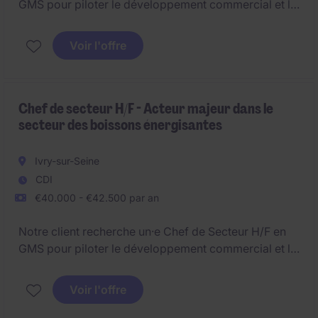
GMS pour piloter le développement commercial et la
visibilité de ses produits.
Voir l'offre
Dans le secteur des boissons énergisantes, cette
personne contribue à la croissance des ventes, à
l'excellence d'exécution et à l'optimisation de la
présence en point de vente, poste basé dans le sud
Chef de secteur H/F - Acteur majeur dans le
secteur des boissons énergisantes
de Paris aux alentours de Issy-les-Moulineaux.
Ivry-sur-Seine
CDI
€40.000 - €42.500 par an
Notre client recherche un·e Chef de Secteur H/F en
GMS pour piloter le développement commercial et la
visibilité de ses produits.
Voir l'offre
Dans le secteur des boissons énergisantes, cette
personne contribue à la croissance des ventes, à