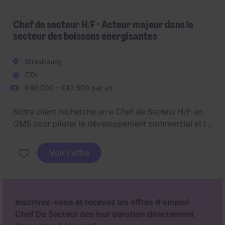
l'excellence d'exécution et à l'optimisation de la
présence en point de vente, poste basé dans le sud
Chef de secteur H/F - Acteur majeur dans le
secteur des boissons énergisantes
de Paris aux alentours de Ivry-sur-seine.
Strasbourg
CDI
€40.000 - €42.500 par an
Notre client recherche un·e Chef de Secteur H/F en
GMS pour piloter le développement commercial et la
visibilité de ses produits.
Voir l'offre
Dans le secteur des boissons énergisantes, cette
personne contribue à la croissance des ventes, à
l'excellence d'exécution et à l'optimisation de la
présence en point de vente, poste basé à strasbourg.
Inscrivez-vous et recevez les offres d'emploi
Chef De Secteur dès leur parution directement