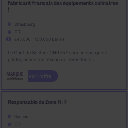
fabricant français des équipements culinaires
!
Strasbourg
CDI
€45.000 - €50.000 par an
Le Chef de Secteur CHR H/F sera en charge de
piloter, animer un réseau de revendeurs
professionnels et de mener des actions de
prescription auprès de bureaux d'études spécialisés
Voir l'offre
dans la conception de cuisines professionnelles,
hôtellerie et restauration;
Responsable de Zone H / F
Rennes
CDI