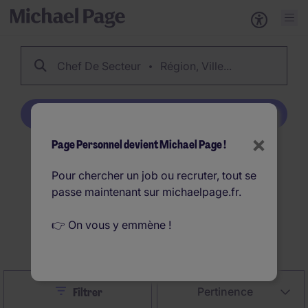
Chef De Secteur
Région, Ville...
Créer une alerte emploi
×
Page Personnel devient Michael Page !
68
Offres d'emploi Chef
Pour chercher un job ou recruter, tout se
De Secteur en France
passe maintenant sur michaelpage.fr.
👉 On vous y emmène !
Créer une alerte emploi
Close
Pertinence
Filtrer