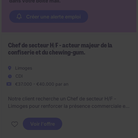
dans votre boite mail.
Créer une alerte emploi
Chef de secteur H/F - acteur majeur de la
confiserie et du chewing-gum.
Limoges
CDI
€37.000 - €40.000 par an
Notre client recherche un Chef de secteur H/F -
Limoges pour renforcer la présence commerciale en
magasin.Le Chef de secteur H/F jouera un rôle clé
dans l'exécution terrain au sein du secteur de la
Voir l'offre
confiserie et du chewing-gum, avec un fort enjeu de
développement commercial sur Limoges et ses