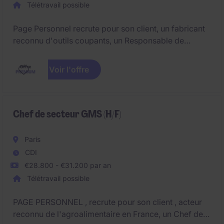
Télétravail possible
Page Personnel recrute pour son client, un fabricant
reconnu d'outils coupants, un Responsable de
secteur (H/F) pour couvrir les départements :
89,58,71,39,25,21,25,90,70,52,88,68,67,54,55,57.Poste
Voir l'offre
idéalement basé à Besançon ou Dijon
Chef de secteur GMS (H/F)
Paris
CDI
€28.800 - €31.200 par an
Télétravail possible
PAGE PERSONNEL , recrute pour son client , acteur
reconnu de l'agroalimentaire en France, un Chef de