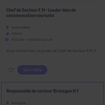
départements limitrophes.
Chef de Secteur F/H - Leader bien de
consommation courante
Aubervilliers
Interim
€35.000 - €40.000 par an
Vous recherchez un poste de Chef de Secteur F/H ?
Postulez ! Et prenez par au développement d'un
grand groupe leader sur son marché.
Voir l'offre
Le(a) Chef(fe) de Secteur sera responsable de la
gestion et du développement d'un portefeuille de
clients dans le secteur des biens de grande
Responsable de secteur Bretagne H/F
consommation (FMCG).
Bretagne