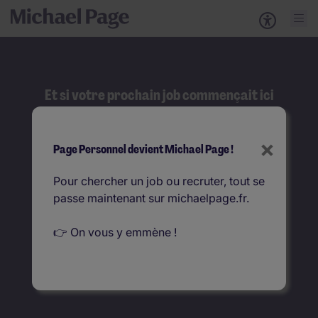
Et si votre prochain job commençait ici
?
Rechercher
×
Page Personnel devient Michael Page !
Que recherchez-vous ?
Pour chercher un job ou recruter, tout se
passe maintenant sur michaelpage.fr.
Où ?
👉 On vous y emmène !