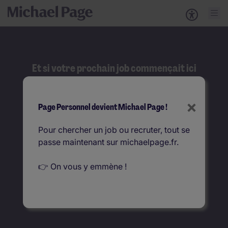
Et si votre prochain job commençait ici
?
Rechercher
×
Page Personnel devient Michael Page !
Que recherchez-vous ?
Pour chercher un job ou recruter, tout se
passe maintenant sur michaelpage.fr.
Où ?
👉 On vous y emmène !