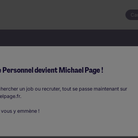
Ca
votre prochain job commençai
 Personnel devient Michael Page !
hercher un job ou recruter, tout se passe maintenant sur
elpage.fr.
Où ?
 vous y emmène !