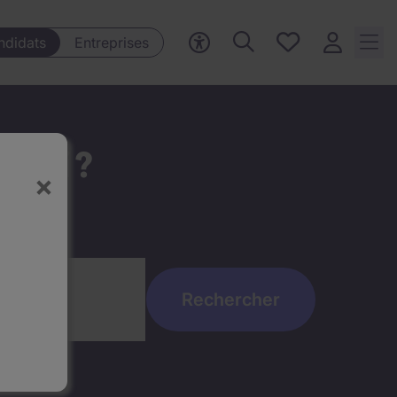
Mes offres, 0
ndidats
Entreprises
Offres
sauvegardées
t ici ?
×