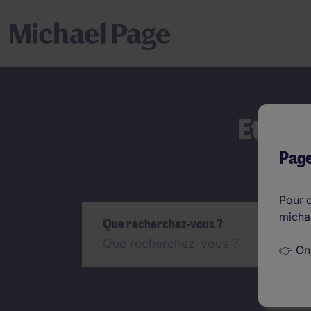
Et si 
Page
Rechercher
Pour c
micha
Que recherchez-vous ?
👉 On