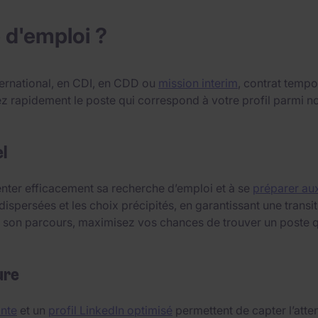
 d'emploi ?
ternational, en CDI, en CDD ou
mission interim
, contrat tempo
uvez rapidement le poste qui correspond à votre profil parm
l
ienter efficacement sa recherche d’emploi et à se
préparer aux
dispersées et les choix précipités, en garantissant une trans
 à son parcours, maximisez vos chances de trouver un poste q
ure
ante
et un
profil LinkedIn optimisé
permettent de capter l’atten