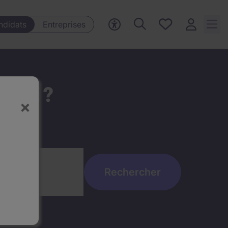
Mes offres, 0
ndidats
Entreprises
Offres
sauvegardées
t ici ?
×