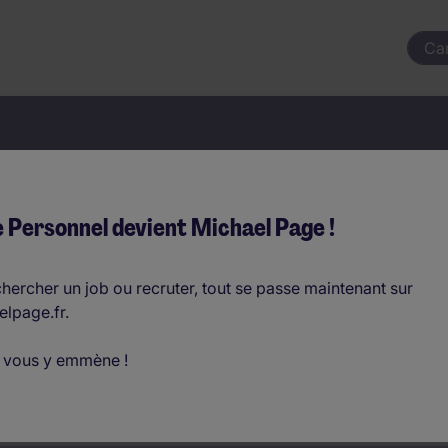
Ca
votre prochain job commençai
 Personnel devient Michael Page !
hercher un job ou recruter, tout se passe maintenant sur
elpage.fr.
Où ?
 vous y emmène !