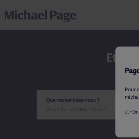
Et si 
Page
Rechercher
Pour c
micha
Que recherchez-vous ?
👉 On