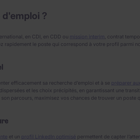
 d'emploi ?
ternational, en CDI, en CDD ou
mission interim
, contrat tempo
uvez rapidement le poste qui correspond à votre profil parm
l
ienter efficacement sa recherche d’emploi et à se
préparer aux
dispersées et les choix précipités, en garantissant une trans
 à son parcours, maximisez vos chances de trouver un poste q
ure
ante
et un
profil LinkedIn optimisé
permettent de capter l’atten