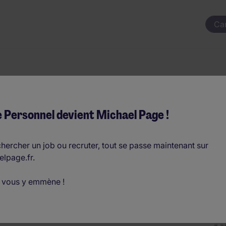
Ca
sponsable de pôle
 Personnel devient Michael Page !
hercher un job ou recruter, tout se passe maintenant sur
elpage.fr.
ar an
 vous y emmène !
D
o