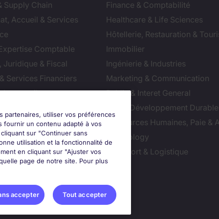
& Supply Chain
Finance & Comptabilité
at, Accueil & Services
Healthcare & Life Sciences
ce
Hôtellerie, Restauration & Tour
 Expertise Comptable
Immobilier
 Juridique & Fiscal
Ingénierie & Industries
& Services Financiers
Marketing & Communication
 de conseil
Public & Interet General
cial
RSE & Développement Durable
s partenaires, utiliser vos préférences
ction
Ressources Humaines, Paie & 
s fournir un contenu adapté à vos
n cliquant sur "Continuer sans
ts
Technology
nne utilisation et la fonctionnalité de
ution & Commerce
Transport & Logistique
ment en cliquant sur "Ajuster vos
uelle page de notre site. Pour plus
ter vos préférences
ans accepter
Tout accepter