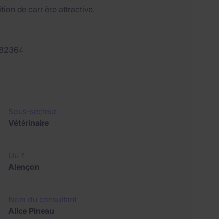
tion de carrière attractive.
82364
Sous-secteur
Vétérinaire
Où ?
Alençon
Nom du consultant
Alice Pineau