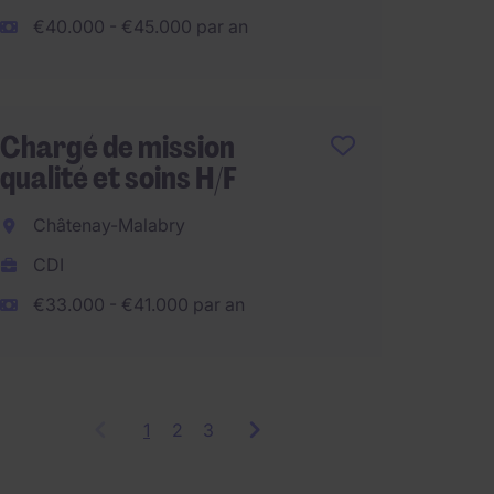
€40.000 - €45.000 par an
Télétra
Chargé de mission
Respon
qualité et soins H/F
opérati
Châtenay-Malabry
Valen
CDI
CDI
€33.000 - €41.000 par an
€70.00
1
Showing
2
3
items
1