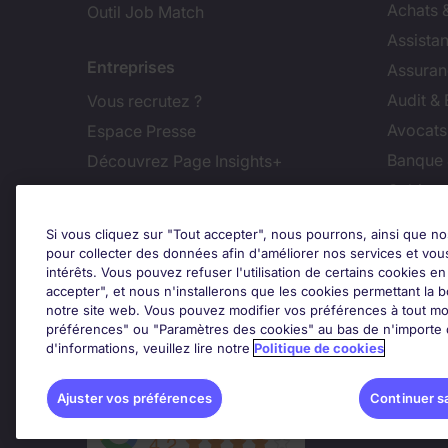
Achats 
Outil Job Match
Assistan
Entreprises
Assuran
Audit &
Vous recrutez ?
Avocats,
Espace Presse
Banque 
Découvrez Page Insights+
Cabinet
Contact
Commer
Si vous cliquez sur "Tout accepter", nous pourrons, ainsi que no
Nos bureaux en France
Constru
pour collecter des données afin d'améliorer nos services et vou
intérêts. Vous pouvez refuser l'utilisation de certains cookies e
Nous contacter
Dirigean
accepter", et nous n'installerons que les cookies permettant la bo
Nous rejoindre
Distrib
notre site web. Vous pouvez modifier vos préférences à tout mo
préférences" ou "Paramètres des cookies" au bas de n'importe q
d'informations, veuillez lire notre
Politique de cookies
Les avis Google
Ajus
Ajuster vos préférences
Continuer s
Google Rating
4.2