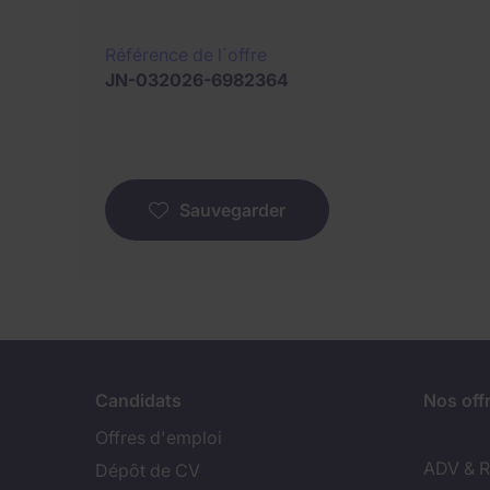
Référence de l´offre
JN-032026-6982364
Sauvegarder
Candidats
Nos off
Offres d'emploi
ADV & Re
Dépôt de CV