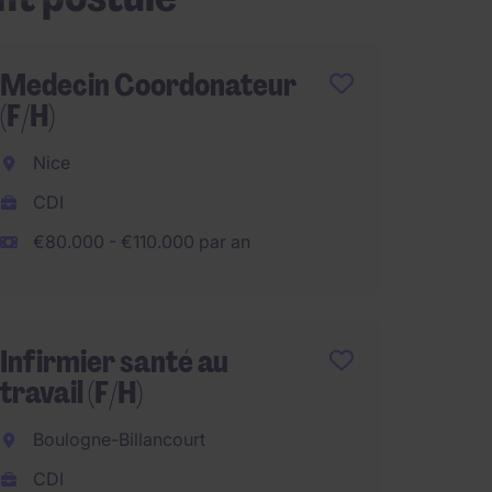
Medecin Coordonateur
Chef d
(F/H)
Educati
Nice
Montre
CDI
CDI
€80.000 - €110.000 par an
€38.00
Infirmier santé au
Direct
travail (F/H)
France
Boulogne-Billancourt
Boulog
CDI
CDI