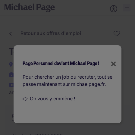
Retour aux offres d'emploi
Technicien SAV IDF (F/H)
×
Page Personnel devient Michael Page !
Île-de-France
CDI
Pour chercher un job ou recruter, tout se
passe maintenant sur michaelpage.fr.
€27.000 - €33.000 par
an
👉 On vous y emmène !
Poste et missions
Résumé
Offres similaires