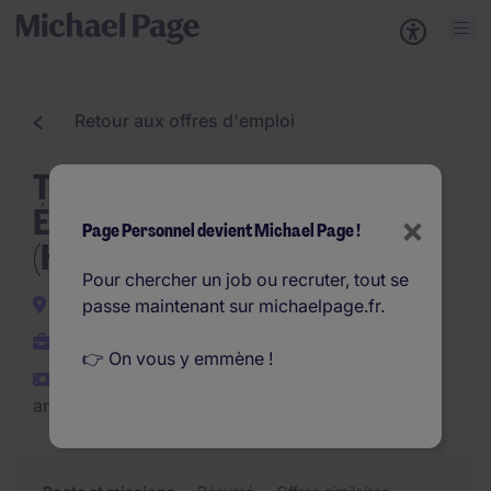
Retour aux offres d'emploi
Technicien SAV
Électromécanicien Itinérant
×
Page Personnel devient Michael Page !
(H/F)
Pour chercher un job ou recruter, tout se
Montlhéry
passe maintenant sur michaelpage.fr.
CDI
👉 On vous y emmène !
€28.000 - €32.000 par
an