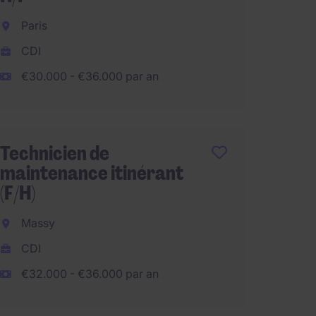
Interi
Paris
€30.00
CDI
€30.000 - €36.000 par an
Techni
Maint
Technicien de
Industr
maintenance itinérant
Bondo
(F/H)
CDI
Massy
€28.00
CDI
€32.000 - €36.000 par an