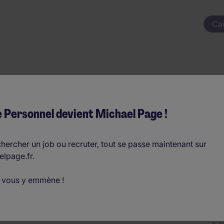
Ca
anicien Itinérant 
 Personnel devient Michael Page !
hercher un job ou recruter, tout se passe maintenant sur
elpage.fr.
€35.000 par an
 vous y emmène !
D
o