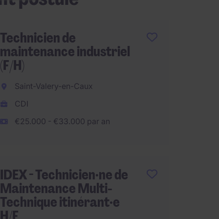
Technicien de
Techni
maintenance industriel
Mainte
(F/H)
Wisso
Saint-Valery-en-Caux
CDI
CDI
€35.00
€25.000 - €33.000 par an
Techni
IDEX - Technicien·ne de
Mainte
Maintenance Multi-
H/F
Technique itinérant·e
Corbei
H/F