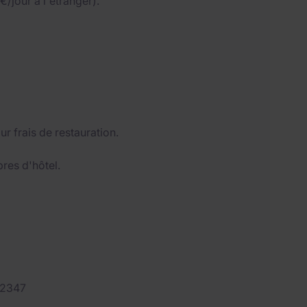
/jour à l'étranger).
r frais de restauration.
res d'hôtel.
82347